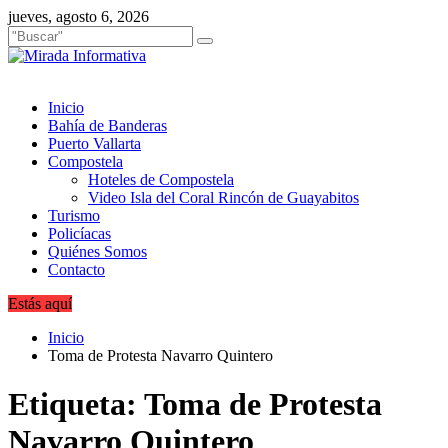
Saltar
jueves, agosto 6, 2026
al
contenido
Inicio
Bahía de Banderas
Puerto Vallarta
Compostela
Hoteles de Compostela
Video Isla del Coral Rincón de Guayabitos
Turismo
Policíacas
Quiénes Somos
Contacto
Estás aquí
Inicio
Toma de Protesta Navarro Quintero
Etiqueta:
Toma de Protesta
Navarro Quintero