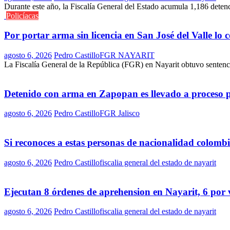
Durante este año, la Fiscalía General del Estado acumula 1,186 deten
Policíacas
Por portar arma sin licencia en San José del Valle lo
agosto 6, 2026
Pedro Castillo
FGR NAYARIT
La Fiscalía General de la República (FGR) en Nayarit obtuvo sentenci
Detenido con arma en Zapopan es llevado a proceso 
agosto 6, 2026
Pedro Castillo
FGR Jalisco
Si reconoces a estas personas de nacionalidad colomb
agosto 6, 2026
Pedro Castillo
fiscalia general del estado de nayarit
Ejecutan 8 órdenes de aprehension en Nayarit, 6 por 
agosto 6, 2026
Pedro Castillo
fiscalia general del estado de nayarit