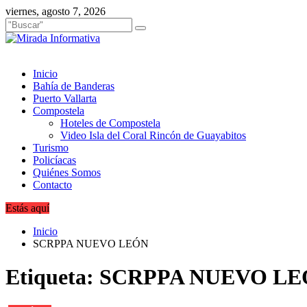
Saltar
viernes, agosto 7, 2026
al
contenido
Inicio
Bahía de Banderas
Puerto Vallarta
Compostela
Hoteles de Compostela
Video Isla del Coral Rincón de Guayabitos
Turismo
Policíacas
Quiénes Somos
Contacto
Estás aquí
Inicio
SCRPPA NUEVO LEÓN
Etiqueta:
SCRPPA NUEVO LE