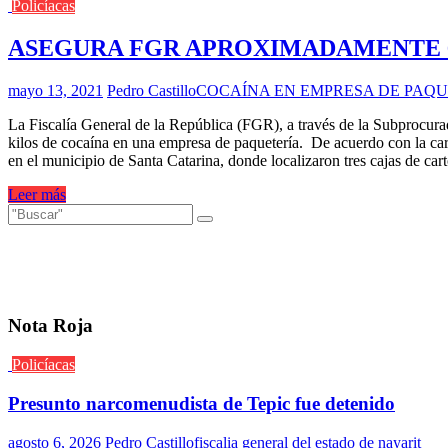
Policíacas
ASEGURA FGR APROXIMADAMENTE 6
mayo 13, 2021
Pedro Castillo
COCAÍNA EN EMPRESA DE PAQU
La Fiscalía General de la República (FGR), a través de la Subproc
kilos de cocaína en una empresa de paquetería. De acuerdo con la carp
en el municipio de Santa Catarina, donde localizaron tres cajas de c
Leer más
Nota Roja
Policíacas
Presunto narcomenudista de Tepic fue detenido
agosto 6, 2026
Pedro Castillo
fiscalia general del estado de nayarit