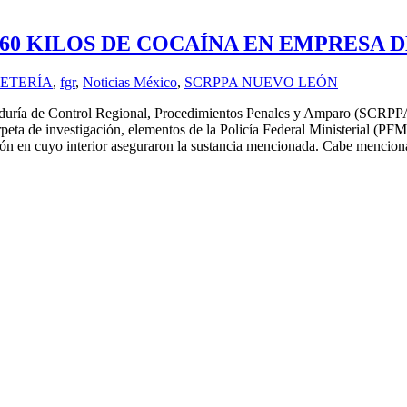
0 KILOS DE COCAÍNA EN EMPRESA D
ETERÍA
,
fgr
,
Noticias México
,
SCRPPA NUEVO LEÓN
uraduría de Control Regional, Procedimientos Penales y Amparo (SCR
eta de investigación, elementos de la Policía Federal Ministerial (PFM)
artón en cuyo interior aseguraron la sustancia mencionada. Cabe mencio