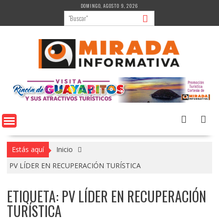
Saltar
DOMINGO, AGOSTO 9, 2026
al
contenido
Estás aquí
Inicio
PV LÍDER EN RECUPERACIÓN TURÍSTICA
ETIQUETA:
PV LÍDER EN RECUPERACIÓN
TURÍSTICA