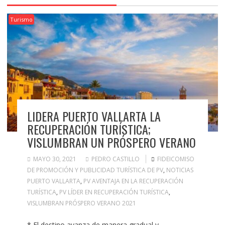
Turismo
LIDERA PUERTO VALLARTA LA
RECUPERACIÓN TURÍSTICA;
VISLUMBRAN UN PRÓSPERO VERANO
MAYO 30, 2021
PEDRO CASTILLO
FIDEICOMISO
DE PROMOCIÓN Y PUBLICIDAD TURÍSTICA DE PV
,
NOTICIAS
PUERTO VALLARTA
,
PV AVENTAJA EN LA RECUPERACIÓN
TURÍSTICA
,
PV LÍDER EN RECUPERACIÓN TURÍSTICA
,
VISLUMBRAN PRÓSPERO VERANO 2021
* El destino avanza de manera gradual y