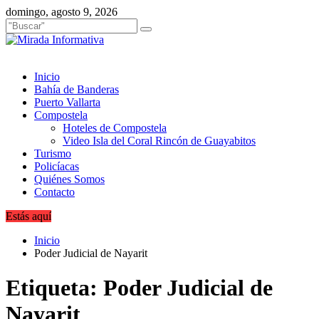
Saltar
domingo, agosto 9, 2026
al
contenido
Inicio
Bahía de Banderas
Puerto Vallarta
Compostela
Hoteles de Compostela
Video Isla del Coral Rincón de Guayabitos
Turismo
Policíacas
Quiénes Somos
Contacto
Estás aquí
Inicio
Poder Judicial de Nayarit
Etiqueta:
Poder Judicial de
Nayarit