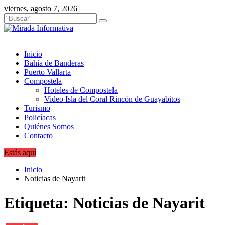
Saltar
viernes, agosto 7, 2026
al
contenido
Inicio
Bahía de Banderas
Puerto Vallarta
Compostela
Hoteles de Compostela
Video Isla del Coral Rincón de Guayabitos
Turismo
Policíacas
Quiénes Somos
Contacto
Estás aquí
Inicio
Noticias de Nayarit
Etiqueta:
Noticias de Nayarit