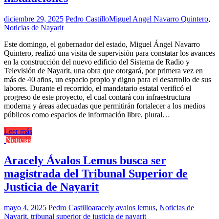
diciembre 29, 2025
Pedro Castillo
Miguel Angel Navarro Quintero
,
Noticias de Nayarit
Este domingo, el gobernador del estado, Miguel Ángel Navarro
Quintero, realizó una visita de supervisión para constatar los avances
en la construcción del nuevo edificio del Sistema de Radio y
Televisión de Nayarit, una obra que otorgará, por primera vez en
más de 40 años, un espacio propio y digno para el desarrollo de sus
labores. Durante el recorrido, el mandatario estatal verificó el
progreso de este proyecto, el cual contará con infraestructura
moderna y áreas adecuadas que permitirán fortalecer a los medios
públicos como espacios de información libre, plural…
Leer más
Noticias
Aracely Ávalos Lemus busca ser
magistrada del Tribunal Superior de
Justicia de Nayarit
mayo 4, 2025
Pedro Castillo
aracely avalos lemus
,
Noticias de
Nayarit
,
tribunal superior de justicia de nayarit