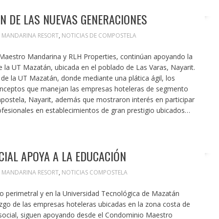
N DE LAS NUEVAS GENERACIONES
MANDARINA RESORT
,
NOTICIAS DE COMPOSTELA
 Maestro Mandarina y RLH Properties, continúan apoyando la
e la UT Mazatán, ubicada en el poblado de Las Varas, Nayarit.
 de la UT Mazatán, donde mediante una plática ágil, los
onceptos que manejan las empresas hoteleras de segmento
postela, Nayarit, además que mostraron interés en participar
ofesionales en establecimientos de gran prestigio ubicados…
IAL APOYA A LA EDUCACIÓN
MANDARINA RESORT
,
NOTICIAS COMPOSTELA
o perimetral y en la Universidad Tecnológica de Mazatán
azgo de las empresas hoteleras ubicadas en la zona costa de
 social, siguen apoyando desde el Condominio Maestro