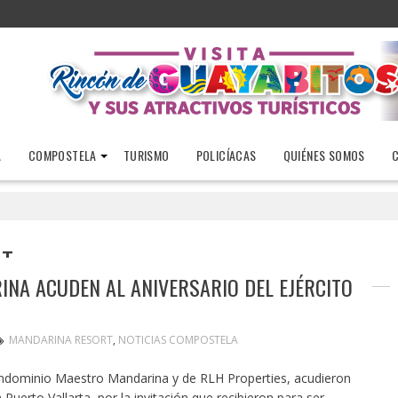
A
COMPOSTELA
TURISMO
POLICÍACAS
QUIÉNES SOMOS
RT
NA ACUDEN AL ANIVERSARIO DEL EJÉRCITO
MANDARINA RESORT
,
NOTICIAS COMPOSTELA
Condominio Maestro Mandarina y de RLH Properties, acudieron
 Puerto Vallarta, por la invitación que recibieron para ser