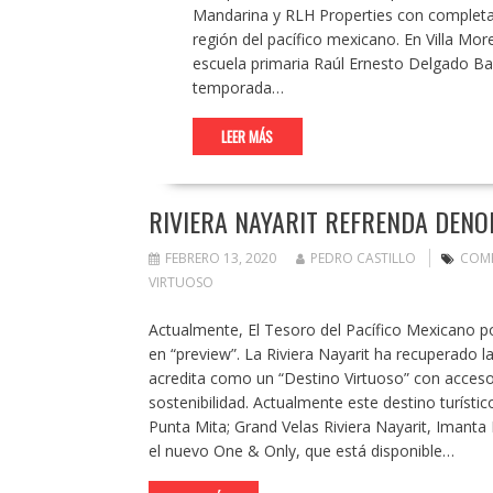
Mandarina y RLH Properties con completa c
región del pacífico mexicano. En Villa Mor
escuela primaria Raúl Ernesto Delgado Ba
temporada…
LEER MÁS
RIVIERA NAYARIT REFRENDA DEN
FEBRERO 13, 2020
PEDRO CASTILLO
COM
VIRTUOSO
Actualmente, El Tesoro del Pacífico Mexicano po
en “preview”. La Riviera Nayarit ha recuperado 
acredita como un “Destino Virtuoso” con acceso 
sostenibilidad. Actualmente este destino turíst
Punta Mita; Grand Velas Riviera Nayarit, Imanta
el nuevo One & Only, que está disponible…