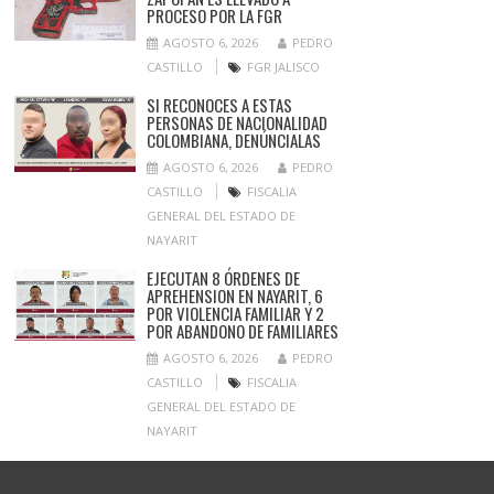
PROCESO POR LA FGR
AGOSTO 6, 2026
PEDRO
CASTILLO
FGR JALISCO
SI RECONOCES A ESTAS
PERSONAS DE NACIONALIDAD
COLOMBIANA, DENÚNCIALAS
AGOSTO 6, 2026
PEDRO
CASTILLO
FISCALIA
GENERAL DEL ESTADO DE
NAYARIT
EJECUTAN 8 ÓRDENES DE
APREHENSION EN NAYARIT, 6
POR VIOLENCIA FAMILIAR Y 2
POR ABANDONO DE FAMILIARES
AGOSTO 6, 2026
PEDRO
CASTILLO
FISCALIA
GENERAL DEL ESTADO DE
NAYARIT