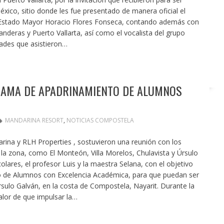
México, sitio donde les fue presentado de manera oficial el
Estado Mayor Horacio Flores Fonseca, contando además con
anderas y Puerto Vallarta, así como el vocalista del grupo
dades que asistieron…
AMA DE APADRINAMIENTO DE ALUMNOS
MANDARINA RESORT
,
NOTICIAS COMPOSTELA
ina y RLH Properties , sostuvieron una reunión con los
 la zona, como El Monteón, Villa Morelos, Chulavista y Úrsulo
lares, el profesor Luis y la maestra Selana, con el objetivo
 de Alumnos con Excelencia Académica, para que puedan ser
rsulo Galván, en la costa de Compostela, Nayarit. Durante la
alor de que impulsar la…