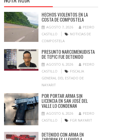
HECHOS VIOLENTOS EN LA
COSTA DE COMPOSTELA
AGOSTO 7, 2026
PEDRO
CASTILLO
NOTICIAS DE
COMPOSTELA
PRESUNTO NARCOMENUDISTA
DE TEPIC FUE DETENIDO
AGOSTO 6, 2026
PEDRO
CASTILLO
FISCALIA
GENERAL DEL ESTADO DE
NAYARIT
POR PORTAR ARMA SIN
LICENCIA EN SAN JOSÉ DEL
VALLE LO CONDENAN
AGOSTO 6, 2026
PEDRO
CASTILLO
FGR NAYARIT
DETENIDO CON ARMA EN
ZAPOPAN ES LLEVADO A