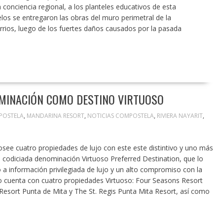
onciencia regional, a los planteles educativos de esta
elos se entregaron las obras del muro perimetral de la
rrios, luego de los fuertes daños causados por la pasada
OMINACIÓN COMO DESTINO VIRTUOSO
POSTELA
,
MANDARINA RESORT
,
NOTICIAS COMPOSTELA
,
RIVIERA NAYARIT
,
see cuatro propiedades de lujo con este este distintivo y uno más
la codiciada denominación Virtuoso Preferred Destination, que lo
a información privilegiada de lujo y un alto compromiso con la
ico cuenta con cuatro propiedades Virtuoso: Four Seasons Resort
 Resort Punta de Mita y The St. Regis Punta Mita Resort, así como