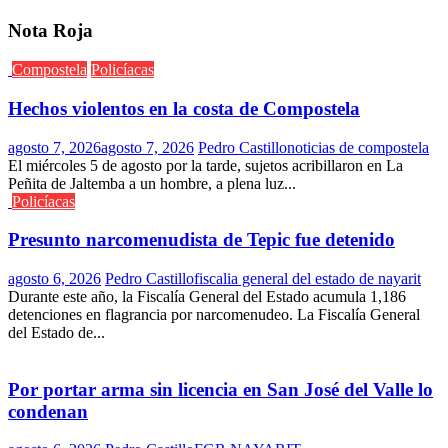
Nota Roja
Compostela
Policíacas
Hechos violentos en la costa de Compostela
agosto 7, 2026
agosto 7, 2026
Pedro Castillo
noticias de compostela
El miércoles 5 de agosto por la tarde, sujetos acribillaron en La
Peñita de Jaltemba a un hombre, a plena luz...
Policíacas
Presunto narcomenudista de Tepic fue detenido
agosto 6, 2026
Pedro Castillo
fiscalia general del estado de nayarit
Durante este año, la Fiscalía General del Estado acumula 1,186
detenciones en flagrancia por narcomenudeo. La Fiscalía General
del Estado de...
Por portar arma sin licencia en San José del Valle lo
condenan