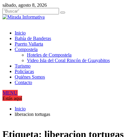
Saltar
sábado, agosto 8, 2026
al
contenido
Inicio
Bahía de Banderas
Puerto Vallarta
Compostela
Hoteles de Compostela
Video Isla del Coral Rincón de Guayabitos
Turismo
Policíacas
Quiénes Somos
Contacto
MENU
Estás aquí
Inicio
liberacion tortugas
Etiqueta:
liberacion tortugas