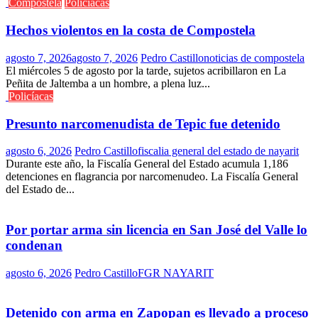
Compostela
Policíacas
Hechos violentos en la costa de Compostela
agosto 7, 2026
agosto 7, 2026
Pedro Castillo
noticias de compostela
El miércoles 5 de agosto por la tarde, sujetos acribillaron en La
Peñita de Jaltemba a un hombre, a plena luz...
Policíacas
Presunto narcomenudista de Tepic fue detenido
agosto 6, 2026
Pedro Castillo
fiscalia general del estado de nayarit
Durante este año, la Fiscalía General del Estado acumula 1,186
detenciones en flagrancia por narcomenudeo. La Fiscalía General
del Estado de...
Por portar arma sin licencia en San José del Valle lo
condenan
agosto 6, 2026
Pedro Castillo
FGR NAYARIT
Detenido con arma en Zapopan es llevado a proceso