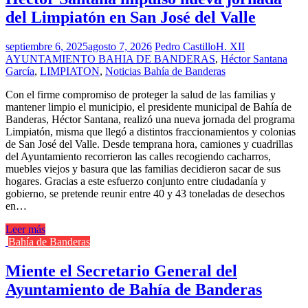
del Limpiatón en San José del Valle
septiembre 6, 2025
agosto 7, 2026
Pedro Castillo
H. XII
AYUNTAMIENTO BAHIA DE BANDERAS
,
Héctor Santana
García
,
LIMPIATON
,
Noticias Bahía de Banderas
Con el firme compromiso de proteger la salud de las familias y
mantener limpio el municipio, el presidente municipal de Bahía de
Banderas, Héctor Santana, realizó una nueva jornada del programa
Limpiatón, misma que llegó a distintos fraccionamientos y colonias
de San José del Valle. Desde temprana hora, camiones y cuadrillas
del Ayuntamiento recorrieron las calles recogiendo cacharros,
muebles viejos y basura que las familias decidieron sacar de sus
hogares. Gracias a este esfuerzo conjunto entre ciudadanía y
gobierno, se pretende reunir entre 40 y 43 toneladas de desechos
en…
Leer más
Bahía de Banderas
Miente el Secretario General del
Ayuntamiento de Bahía de Banderas