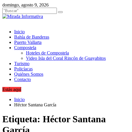
Saltar
domingo, agosto 9, 2026
al
contenido
Inicio
Bahía de Banderas
Puerto Vallarta
Compostela
Hoteles de Compostela
Video Isla del Coral Rincón de Guayabitos
Turismo
Policíacas
Quiénes Somos
Contacto
Estás aquí
Inicio
Héctor Santana García
Etiqueta:
Héctor Santana
García