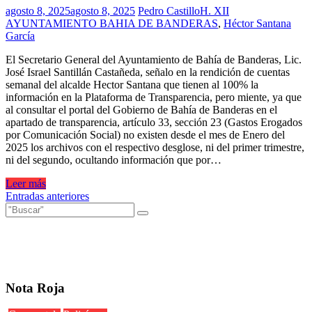
agosto 8, 2025
agosto 8, 2025
Pedro Castillo
H. XII
AYUNTAMIENTO BAHIA DE BANDERAS
,
Héctor Santana
García
El Secretario General del Ayuntamiento de Bahía de Banderas, Lic.
José Israel Santillán Castañeda, señalo en la rendición de cuentas
semanal del alcalde Hector Santana que tienen al 100% la
información en la Plataforma de Transparencia, pero miente, ya que
al consultar el portal del Gobierno de Bahía de Banderas en el
apartado de transparencia, artículo 33, sección 23 (Gastos Erogados
por Comunicación Social) no existen desde el mes de Enero del
2025 los archivos con el respectivo desglose, ni del primer trimestre,
ni del segundo, ocultando información que por…
Leer más
Navegación
Entradas anteriores
de
entradas
Nota Roja