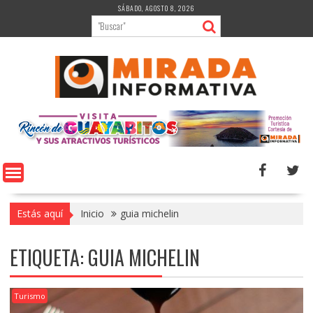
Saltar
SÁBADO, AGOSTO 8, 2026
al
contenido
Estás aquí
Inicio
guia michelin
ETIQUETA:
GUIA MICHELIN
Turismo