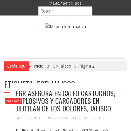
Saltar
SÁBADO, AGOSTO 8, 2026
al
contenido
Estás aquí
Inicio
FGR Jalisco
Página 2
ETIQUETA:
FGR JALISCO
FGR ASEGURA EN CATEO CARTUCHOS,
EXPLOSIVOS Y CARGADORES EN
Policíacas
JILOTLÁN DE LOS DOLORES, JALISCO
JULIO 21, 2026
PEDRO CASTILLO
FGR JALISCO
La Fiscalía General de la República (FGR) ejecutó