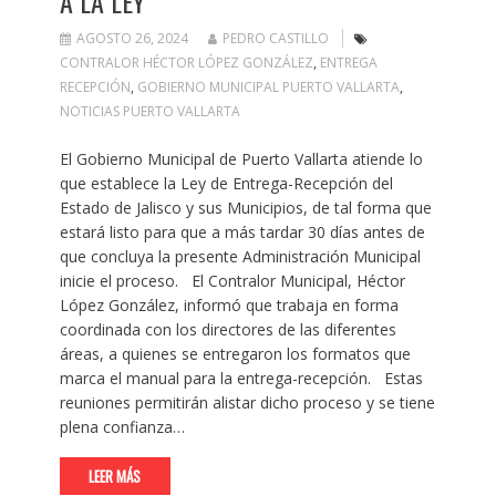
A LA LEY
AGOSTO 26, 2024
PEDRO CASTILLO
CONTRALOR HÉCTOR LÓPEZ GONZÁLEZ
,
ENTREGA
RECEPCIÓN
,
GOBIERNO MUNICIPAL PUERTO VALLARTA
,
NOTICIAS PUERTO VALLARTA
El Gobierno Municipal de Puerto Vallarta atiende lo
que establece la Ley de Entrega-Recepción del
Estado de Jalisco y sus Municipios, de tal forma que
estará listo para que a más tardar 30 días antes de
que concluya la presente Administración Municipal
inicie el proceso. El Contralor Municipal, Héctor
López González, informó que trabaja en forma
coordinada con los directores de las diferentes
áreas, a quienes se entregaron los formatos que
marca el manual para la entrega-recepción. Estas
reuniones permitirán alistar dicho proceso y se tiene
plena confianza…
LEER MÁS