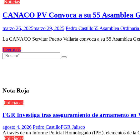
Noticias
CANACO PV Convoca a su 55 Asamblea Ge
marzo 26, 2025
marzo 29, 2025
Pedro Castillo
55 Asamblea Ordinaria 
La CANACO Servitur Puerto Vallarta convoca a su 55 Asamblea Gene
Leer más
Nota Roja
Policíacas
FGR Investiga tras aseguramiento de armamento en V
agosto 4, 2026
Pedro Castillo
FGR Jalisco
A través de un Informe Policial Homologado (IPH), elementos de la Gu
Policíacas