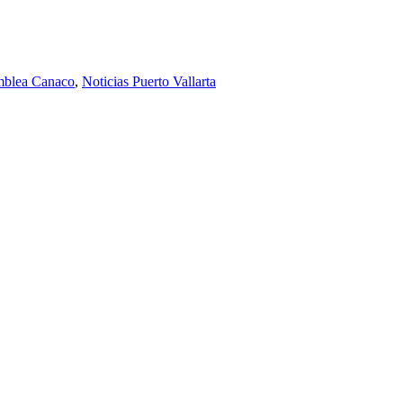
mblea Canaco
,
Noticias Puerto Vallarta