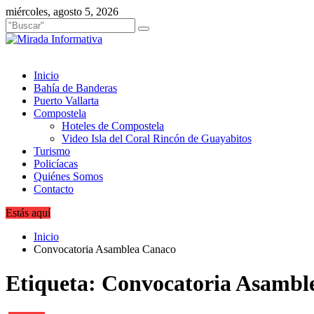
Saltar
miércoles, agosto 5, 2026
al
contenido
Inicio
Bahía de Banderas
Puerto Vallarta
Compostela
Hoteles de Compostela
Video Isla del Coral Rincón de Guayabitos
Turismo
Policíacas
Quiénes Somos
Contacto
Estás aquí
Inicio
Convocatoria Asamblea Canaco
Etiqueta:
Convocatoria Asambl