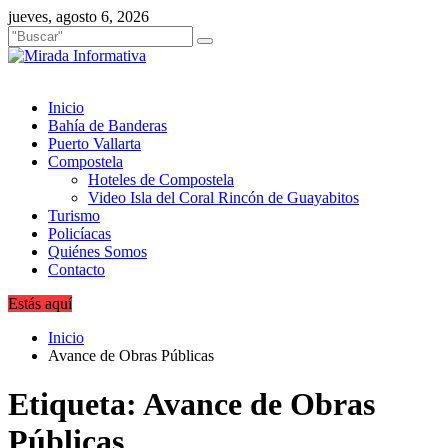
Saltar
jueves, agosto 6, 2026
al
contenido
Inicio
Bahía de Banderas
Puerto Vallarta
Compostela
Hoteles de Compostela
Video Isla del Coral Rincón de Guayabitos
Turismo
Policíacas
Quiénes Somos
Contacto
Estás aquí
Inicio
Avance de Obras Públicas
Etiqueta:
Avance de Obras
Públicas