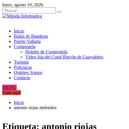
Saltar
lunes, agosto 10, 2026
al
contenido
Inicio
Bahía de Banderas
Puerto Vallarta
Compostela
Hoteles de Compostela
Video Isla del Coral Rincón de Guayabitos
Turismo
Policíacas
Quiénes Somos
Contacto
MENU
Estás aquí
Inicio
antonio riojas melendez
Etiqueta:
antonio riojas