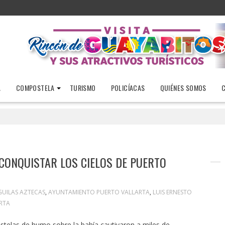
A
COMPOSTELA
TURISMO
POLICÍACAS
QUIÉNES SOMOS
 CONQUISTAR LOS CIELOS DE PUERTO
GUILAS AZTECAS
,
AYUNTAMIENTO PUERTO VALLARTA
,
LUIS ERNESTO
RTA
estelas de humo sobre la bahía cautivaron a miles de