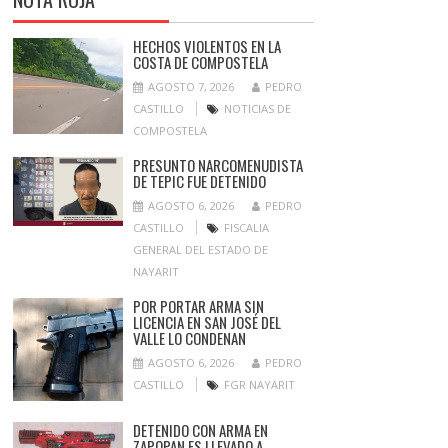
HECHOS VIOLENTOS EN LA
COSTA DE COMPOSTELA
AGOSTO 7, 2026
PEDRO
CASTILLO
NOTICIAS DE
COMPOSTELA
PRESUNTO NARCOMENUDISTA
DE TEPIC FUE DETENIDO
AGOSTO 6, 2026
PEDRO
CASTILLO
FISCALIA
GENERAL DEL ESTADO DE
NAYARIT
POR PORTAR ARMA SIN
LICENCIA EN SAN JOSÉ DEL
VALLE LO CONDENAN
AGOSTO 6, 2026
PEDRO
CASTILLO
FGR NAYARIT
DETENIDO CON ARMA EN
ZAPOPAN ES LLEVADO A