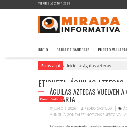
Saltar
VIERNES, AGOSTO 7, 2026
al
contenido
INICIO
BAHÍA DE BANDERAS
PUERTO VALLART
Estás aquí
Inicio
águilas aztecas
ETIQUETA:
ÁGUILAS AZTECAS
ÁGUILAS AZTECAS VUELVEN A
VALLARTA
Puerto Vallarta
JUNIO 1, 2026
PEDRO CASTILLO
Á
MUNGUÍA GONZÁLEZ
,
NOTICIAS PUERTO VALLA
*Cruces de precisión, vuelos invertidos y 