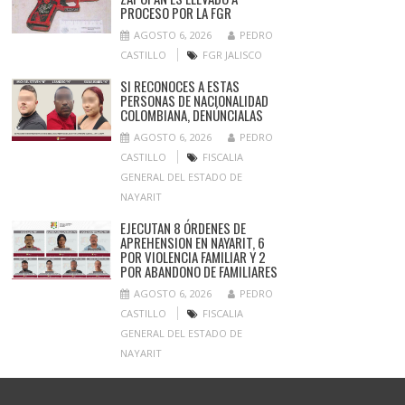
PROCESO POR LA FGR
AGOSTO 6, 2026
PEDRO
CASTILLO
FGR JALISCO
SI RECONOCES A ESTAS
PERSONAS DE NACIONALIDAD
COLOMBIANA, DENÚNCIALAS
AGOSTO 6, 2026
PEDRO
CASTILLO
FISCALIA
GENERAL DEL ESTADO DE
NAYARIT
EJECUTAN 8 ÓRDENES DE
APREHENSION EN NAYARIT, 6
POR VIOLENCIA FAMILIAR Y 2
POR ABANDONO DE FAMILIARES
AGOSTO 6, 2026
PEDRO
CASTILLO
FISCALIA
GENERAL DEL ESTADO DE
NAYARIT