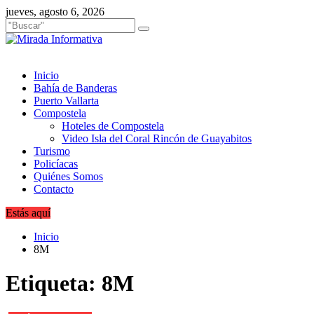
Saltar
jueves, agosto 6, 2026
al
contenido
Inicio
Bahía de Banderas
Puerto Vallarta
Compostela
Hoteles de Compostela
Video Isla del Coral Rincón de Guayabitos
Turismo
Policíacas
Quiénes Somos
Contacto
Estás aquí
Inicio
8M
Etiqueta:
8M