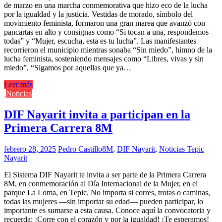
de marzo en una marcha conmemorativa que hizo eco de la lucha
por la igualdad y la justicia. Vestidas de morado, símbolo del
movimiento feminista, formaron una gran marea que avanzó con
pancartas en alto y consignas como “Si tocan a una, respondemos
todas” y “Mujer, escucha, esta es tu lucha”. Las manifestantes
recorrieron el municipio mientras sonaba “Sin miedo”, himno de la
lucha feminista, sosteniendo mensajes como “Libres, vivas y sin
miedo”, “Sigamos por aquellas que ya…
Leer más
Noticias
DIF Nayarit invita a participan en la
Primera Carrera 8M
febrero 28, 2025
Pedro Castillo
8M
,
DIF Nayarit
,
Noticias Tepic
Nayarit
El Sistema DIF Nayarit te invita a ser parte de la Primera Carrera
8M, en conmemoración al Día Internacional de la Mujer, en el
parque La Loma, en Tepic. No importa si corres, trotas o caminas,
todas las mujeres —sin importar su edad— pueden participar, lo
importante es sumarse a esta causa. Conoce aquí la convocatoria y
recuerda: ¡Corre con el corazón y por la igualdad! ¡Te esperamos!