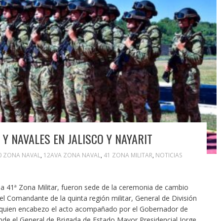
Y NAVALES EN JALISCO Y NAYARIT
0 ZONA NAVAL
,
12AVA ZONA NAVAL
,
41 ZONA MILITAR
,
NOTICIAS
 la 41ª Zona Militar, fueron sede de la ceremonia de cambio
 Comandante de la quinta región militar, General de División
 quien encabezo el acto acompañado por el Gobernador de
donde el General de Brigada de Estado Mayor Presidencial Jorge