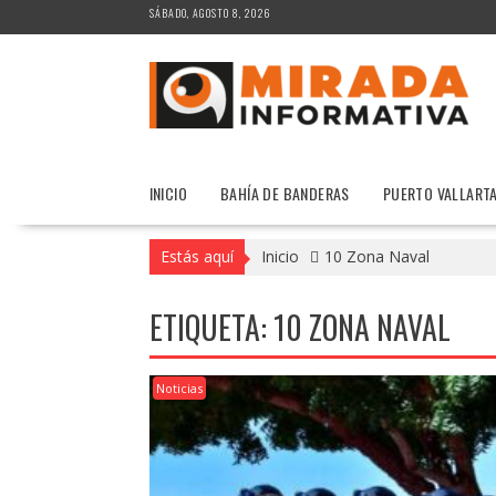
Saltar
SÁBADO, AGOSTO 8, 2026
al
contenido
INICIO
BAHÍA DE BANDERAS
PUERTO VALLART
Estás aquí
Inicio
10 Zona Naval
ETIQUETA:
10 ZONA NAVAL
Noticias