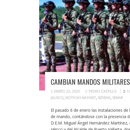
CAMBIAN MANDOS MILITARES 
ENERO 22, 2025
PEDRO CASTILLO
1
JALISCO
,
NOTICIAS NAYARIT
,
SEDENA
,
SEMAR
El pasado 6 de enero las instalaciones de
de mando, contándose con la presencia del
D.E.M. Miguel Ángel Hernández Martínez,
Jalisco y del Alcalde de Puerto Vallarta, 