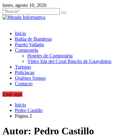
Saltar
lunes, agosto 10, 2026
al
contenido
Inicio
Bahía de Banderas
Puerto Vallarta
Compostela
Hoteles de Compostela
Video Isla del Coral Rincón de Guayabitos
Turismo
Policíacas
Quiénes Somos
Contacto
Estás aquí
Inicio
Pedro Castillo
Página 2
Autor:
Pedro Castillo