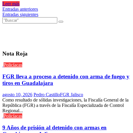
Leer más
Navegación
Entradas anteriores
Entradas siguientes
de
entradas
Nota Roja
Policíacas
FGR lleva a proceso a detenido con arma de fuego y
tiros en Guadalajara
agosto 10, 2026
Pedro Castillo
FGR Jalisco
Como resultado de sólidas investigaciones, la Fiscalía General de la
República (FGR) a través de la Fiscalía Especializada de Control
Regional...
Policíacas
9 Años de prisión al detenido con armas en