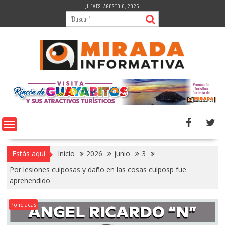
Saltar
JUEVES, AGOSTO 6, 2026
al
contenido
Estás aquí
Inicio
2026
junio
3
Por lesiones culposas y daño en las cosas culposp fue
aprehendido
Policíacas