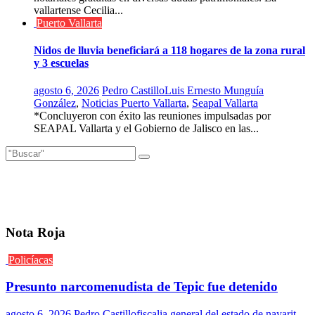
vallartense Cecilia...
Puerto Vallarta
Nidos de lluvia beneficiará a 118 hogares de la zona rural
y 3 escuelas
agosto 6, 2026
Pedro Castillo
Luis Ernesto Munguía
González
,
Noticias Puerto Vallarta
,
Seapal Vallarta
*Concluyeron con éxito las reuniones impulsadas por
SEAPAL Vallarta y el Gobierno de Jalisco en las...
Nota Roja
Policíacas
Presunto narcomenudista de Tepic fue detenido
agosto 6, 2026
Pedro Castillo
fiscalia general del estado de nayarit