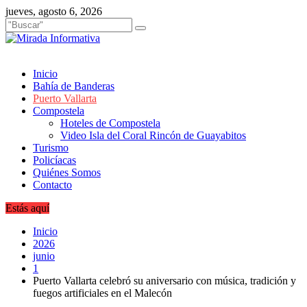
Saltar
jueves, agosto 6, 2026
al
contenido
Inicio
Bahía de Banderas
Puerto Vallarta
Compostela
Hoteles de Compostela
Video Isla del Coral Rincón de Guayabitos
Turismo
Policíacas
Quiénes Somos
Contacto
Estás aquí
Inicio
2026
junio
1
Puerto Vallarta celebró su aniversario con música, tradición y
fuegos artificiales en el Malecón