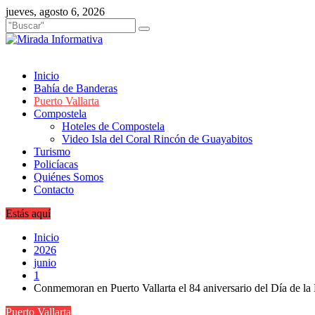
Saltar
jueves, agosto 6, 2026
al
contenido
Inicio
Bahía de Banderas
Puerto Vallarta
Compostela
Hoteles de Compostela
Video Isla del Coral Rincón de Guayabitos
Turismo
Policíacas
Quiénes Somos
Contacto
Estás aquí
Inicio
2026
junio
1
Conmemoran en Puerto Vallarta el 84 aniversario del Día de la
Puerto Vallarta