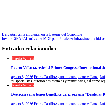
Navegación
Descartan crisis ambiental en la Laguna del Coapinole
Invierte SEAPAL más de 6 MDP para fortalecer infraestructura hidros
de
entradas
Entradas relacionadas
Puerto Vallarta
Puerto Vallarta, sede del Primer Congreso Internacional de 
agosto 6, 2026
Pedro Castillo
Ayuntamiento puerto vallarta
,
Lui
*Especialistas, autoridades estatales y municipales, así como re
Puerto Vallarta
Destacan vallartenses beneficios del programa “Desde las 
agosto 6, 2026
Pedro Castillo
Ayuntamiento puerto vallarta
,
Lui