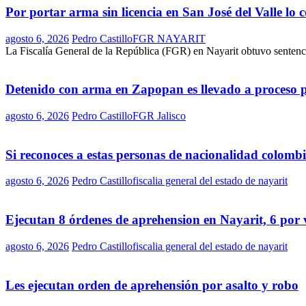
Por portar arma sin licencia en San José del Valle lo
agosto 6, 2026
Pedro Castillo
FGR NAYARIT
La Fiscalía General de la República (FGR) en Nayarit obtuvo sentenci
Detenido con arma en Zapopan es llevado a proceso 
agosto 6, 2026
Pedro Castillo
FGR Jalisco
Si reconoces a estas personas de nacionalidad colomb
agosto 6, 2026
Pedro Castillo
fiscalia general del estado de nayarit
Ejecutan 8 órdenes de aprehension en Nayarit, 6 por 
agosto 6, 2026
Pedro Castillo
fiscalia general del estado de nayarit
Les ejecutan orden de aprehensión por asalto y robo