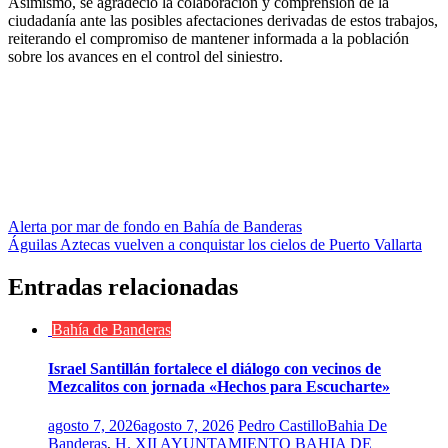
Asimismo, se agradeció la colaboración y comprensión de la
ciudadanía ante las posibles afectaciones derivadas de estos trabajos,
reiterando el compromiso de mantener informada a la población
sobre los avances en el control del siniestro.
Navegación
Alerta por mar de fondo en Bahía de Banderas
Águilas Aztecas vuelven a conquistar los cielos de Puerto Vallarta
de
entradas
Entradas relacionadas
Bahía de Banderas
Israel Santillán fortalece el diálogo con vecinos de
Mezcalitos con jornada «Hechos para Escucharte»
agosto 7, 2026
agosto 7, 2026
Pedro Castillo
Bahia De
Banderas
,
H. XII AYUNTAMIENTO BAHIA DE