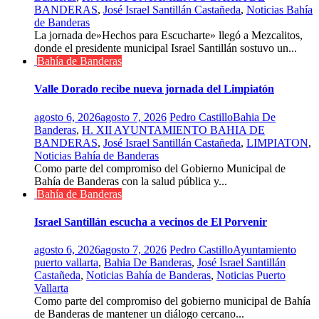
BANDERAS
,
José Israel Santillán Castañeda
,
Noticias Bahía
de Banderas
La jornada de»Hechos para Escucharte» llegó a Mezcalitos,
donde el presidente municipal Israel Santillán sostuvo un...
Bahía de Banderas
Valle Dorado recibe nueva jornada del Limpiatón
agosto 6, 2026
agosto 7, 2026
Pedro Castillo
Bahia De
Banderas
,
H. XII AYUNTAMIENTO BAHIA DE
BANDERAS
,
José Israel Santillán Castañeda
,
LIMPIATON
,
Noticias Bahía de Banderas
Como parte del compromiso del Gobierno Municipal de
Bahía de Banderas con la salud pública y...
Bahía de Banderas
Israel Santillán escucha a vecinos de El Porvenir
agosto 6, 2026
agosto 7, 2026
Pedro Castillo
Ayuntamiento
puerto vallarta
,
Bahia De Banderas
,
José Israel Santillán
Castañeda
,
Noticias Bahía de Banderas
,
Noticias Puerto
Vallarta
Como parte del compromiso del gobierno municipal de Bahía
de Banderas de mantener un diálogo cercano...