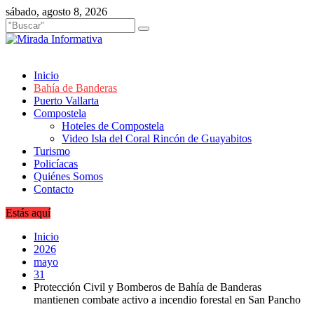
Saltar
sábado, agosto 8, 2026
al
contenido
Inicio
Bahía de Banderas
Puerto Vallarta
Compostela
Hoteles de Compostela
Video Isla del Coral Rincón de Guayabitos
Turismo
Policíacas
Quiénes Somos
Contacto
Estás aquí
Inicio
2026
mayo
31
Protección Civil y Bomberos de Bahía de Banderas
mantienen combate activo a incendio forestal en San Pancho