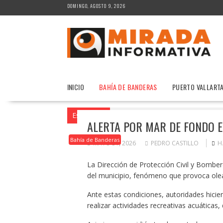
Saltar
DOMINGO, AGOSTO 9, 2026
al
contenido
INICIO
BAHÍA DE BANDERAS
PUERTO VALLART
Estás aquí
Inicio
2026
mayo
31
ALERTA POR MAR DE FONDO E
Bahía de Banderas
MAYO 31, 2026
PEDRO CASTILLO
H
La Dirección de Protección Civil y Bomber
del municipio, fenómeno que provoca oleaj
Ante estas condiciones, autoridades hicier
realizar actividades recreativas acuáticas,