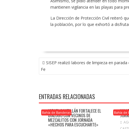
Asimismo, se pidió atender en todo momen
mantienen vigilancia en las playas para pre
La Dirección de Protección Civil reiteró q
la población, por lo que exhortó a disfruta
NAVEGACIÓN
SISEP realizó labores de limpieza en parada
DE
Fe
ENTRADAS
ENTRADAS RELACIONADAS
ISRAEL SANTILLÁN FORTALECE EL
VALL
Bahía de Banderas
Bahía de
DIÁLOGO CON VECINOS DE
JORN
MEZCALITOS CON JORNADA
AG
«HECHOS PARA ESCUCHARTE»
CAST