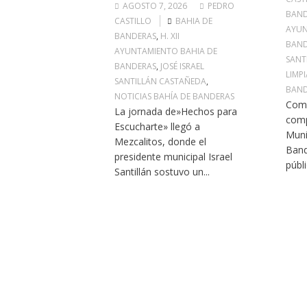
AGOSTO 7, 2026
PEDRO
BAND
CASTILLO
BAHIA DE
AYUN
BANDERAS
,
H. XII
BAND
AYUNTAMIENTO BAHIA DE
SANT
BANDERAS
,
JOSÉ ISRAEL
LIMP
SANTILLÁN CASTAÑEDA
,
BAND
NOTICIAS BAHÍA DE BANDERAS
Como
La jornada de»Hechos para
comp
Escucharte» llegó a
Muni
Mezcalitos, donde el
Band
presidente municipal Israel
públi
Santillán sostuvo un...