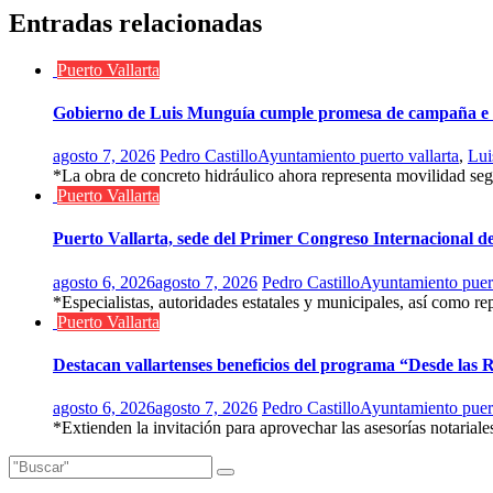
entradas
Entradas relacionadas
Puerto Vallarta
Gobierno de Luis Munguía cumple promesa de campaña e i
agosto 7, 2026
Pedro Castillo
Ayuntamiento puerto vallarta
,
Lui
*La obra de concreto hidráulico ahora representa movilidad segur
Puerto Vallarta
Puerto Vallarta, sede del Primer Congreso Internacional de 
agosto 6, 2026
agosto 7, 2026
Pedro Castillo
Ayuntamiento puert
*Especialistas, autoridades estatales y municipales, así como re
Puerto Vallarta
Destacan vallartenses beneficios del programa “Desde las 
agosto 6, 2026
agosto 7, 2026
Pedro Castillo
Ayuntamiento puert
*Extienden la invitación para aprovechar las asesorías notariales