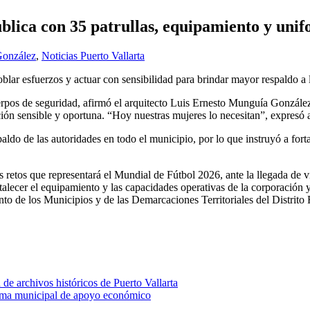
lica con 35 patrullas, equipamiento y uni
González
,
Noticias Puerto Vallarta
lar esfuerzos y actuar con sensibilidad para brindar mayor respaldo a la
cuerpos de seguridad, afirmó el arquitecto Luis Ernesto Munguía Gonzál
ión sensible y oportuna. “Hoy nuestras mujeres lo necesitan”, expresó a
aldo de las autoridades en todo el municipio, por lo que instruyó a fort
retos que representará el Mundial de Fútbol 2026, ante la llegada de vi
e fortalecer el equipamiento y las capacidades operativas de la corporac
iento de los Municipios y de las Demarcaciones Territoriales del Dis
de archivos históricos de Puerto Vallarta
ama municipal de apoyo económico