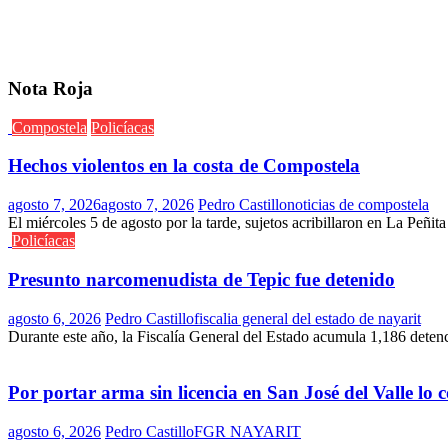
Nota Roja
Compostela
Policíacas
Hechos violentos en la costa de Compostela
agosto 7, 2026
agosto 7, 2026
Pedro Castillo
noticias de compostela
El miércoles 5 de agosto por la tarde, sujetos acribillaron en La Peñit
Policíacas
Presunto narcomenudista de Tepic fue detenido
agosto 6, 2026
Pedro Castillo
fiscalia general del estado de nayarit
Durante este año, la Fiscalía General del Estado acumula 1,186 deten
Por portar arma sin licencia en San José del Valle lo
agosto 6, 2026
Pedro Castillo
FGR NAYARIT