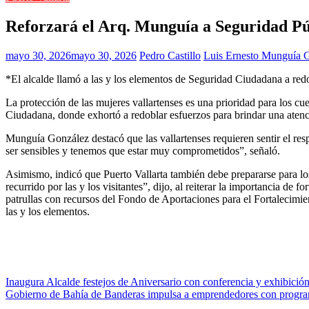
Reforzará el Arq. Munguía a Seguridad Púb
mayo 30, 2026
mayo 30, 2026
Pedro Castillo
Luis Ernesto Munguía 
*El alcalde llamó a las y los elementos de Seguridad Ciudadana a redob
La protección de las mujeres vallartenses es una prioridad para los 
Ciudadana, donde exhortó a redoblar esfuerzos para brindar una atenc
Munguía González destacó que las vallartenses requieren sentir el resp
ser sensibles y tenemos que estar muy comprometidos”, señaló.
Asimismo, indicó que Puerto Vallarta también debe prepararse para los 
recurrido por las y los visitantes”, dijo, al reiterar la importancia d
patrullas con recursos del Fondo de Aportaciones para el Fortalecim
las y los elementos.
Navegación
Inaugura Alcalde festejos de Aniversario con conferencia y exhibición 
Gobierno de Bahía de Banderas impulsa a emprendedores con progr
de