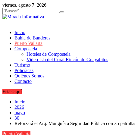
Saltar
viernes, agosto 7, 2026
al
contenido
Inicio
Bahía de Banderas
Puerto Vallarta
Compostela
Hoteles de Compostela
Video Isla del Coral Rincón de Guayabitos
Turismo
Policíacas
Quiénes Somos
Contacto
Estás aquí
Inicio
2026
mayo
30
Reforzará el Arq. Munguía a Seguridad Pública con 35 patrulla
Puerto Vallarta