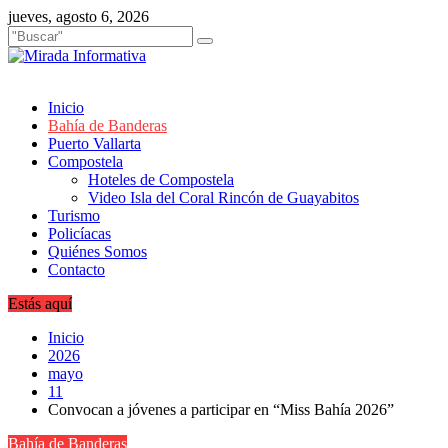
Saltar
jueves, agosto 6, 2026
al
contenido
Inicio
Bahía de Banderas
Puerto Vallarta
Compostela
Hoteles de Compostela
Video Isla del Coral Rincón de Guayabitos
Turismo
Policíacas
Quiénes Somos
Contacto
Estás aquí
Inicio
2026
mayo
11
Convocan a jóvenes a participar en “Miss Bahía 2026”
Bahía de Banderas