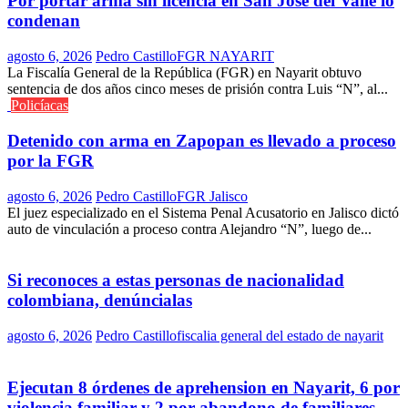
Por portar arma sin licencia en San José del Valle lo
condenan
agosto 6, 2026
Pedro Castillo
FGR NAYARIT
La Fiscalía General de la República (FGR) en Nayarit obtuvo
sentencia de dos años cinco meses de prisión contra Luis “N”, al...
Policíacas
Detenido con arma en Zapopan es llevado a proceso
por la FGR
agosto 6, 2026
Pedro Castillo
FGR Jalisco
El juez especializado en el Sistema Penal Acusatorio en Jalisco dictó
auto de vinculación a proceso contra Alejandro “N”, luego de...
Si reconoces a estas personas de nacionalidad
colombiana, denúncialas
agosto 6, 2026
Pedro Castillo
fiscalia general del estado de nayarit
Ejecutan 8 órdenes de aprehension en Nayarit, 6 por
violencia familiar y 2 por abandono de familiares