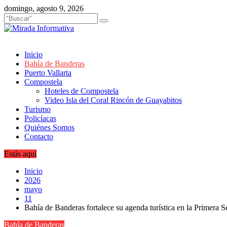
Saltar
domingo, agosto 9, 2026
al
contenido
Inicio
Bahía de Banderas
Puerto Vallarta
Compostela
Hoteles de Compostela
Video Isla del Coral Rincón de Guayabitos
Turismo
Policíacas
Quiénes Somos
Contacto
Estás aquí
Inicio
2026
mayo
11
Bahía de Banderas fortalece su agenda turística en la Primera
Bahía de Banderas