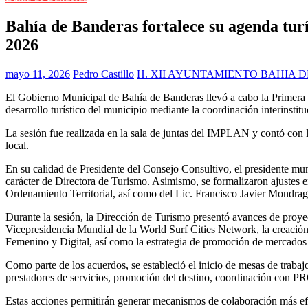
Bahía de Banderas fortalece su agenda tur
2026
mayo 11, 2026
Pedro Castillo
H. XII AYUNTAMIENTO BAHIA 
El Gobierno Municipal de Bahía de Banderas llevó a cabo la Primera S
desarrollo turístico del municipio mediante la coordinación interinstitu
La sesión fue realizada en la sala de juntas del IMPLAN y contó con l
local.
En su calidad de Presidente del Consejo Consultivo, el presidente mu
carácter de Directora de Turismo. Asimismo, se formalizaron ajustes e
Ordenamiento Territorial, así como del Lic. Francisco Javier Mondra
Durante la sesión, la Dirección de Turismo presentó avances de proyect
Vicepresidencia Mundial de la World Surf Cities Network, la creaci
Femenino y Digital, así como la estrategia de promoción de mercados
Como parte de los acuerdos, se estableció el inicio de mesas de trabaj
prestadores de servicios, promoción del destino, coordinación con PR
Estas acciones permitirán generar mecanismos de colaboración más efecti