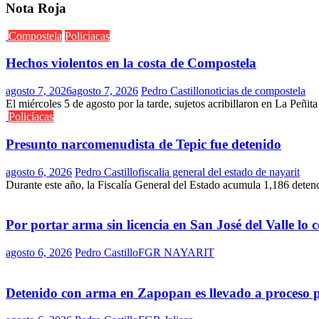
Nota Roja
Compostela
Policíacas
Hechos violentos en la costa de Compostela
agosto 7, 2026
agosto 7, 2026
Pedro Castillo
noticias de compostela
El miércoles 5 de agosto por la tarde, sujetos acribillaron en La Peñit
Policíacas
Presunto narcomenudista de Tepic fue detenido
agosto 6, 2026
Pedro Castillo
fiscalia general del estado de nayarit
Durante este año, la Fiscalía General del Estado acumula 1,186 deten
Por portar arma sin licencia en San José del Valle lo
agosto 6, 2026
Pedro Castillo
FGR NAYARIT
Detenido con arma en Zapopan es llevado a proceso 