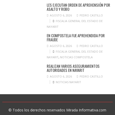
LES EJECUTAN ORDEN DE APREHENSIÓN POR
ASALTO Y ROBO
AGOSTO 6, 2026
PEDRO CASTILLO
FISCALIA GENERAL DEL ESTADO DE
NAYARIT
EN COMPOSTELA FUE APREHENDIDA POR
FRAUDE
AGOSTO 6, 2026
PEDRO CASTILLO
FISCALIA GENERAL DEL ESTADO DE
NAYARIT
,
NOTICIAS COMPOSTELA
REALIZAN VARIOS ASEGURAMIENTOS
AUTORIDADES EN NAYARIT
AGOSTO 6, 2026
PEDRO CASTILLO
NOTICIAS NAYARIT
© Todos los derechos reservados Mirada Informativa.com