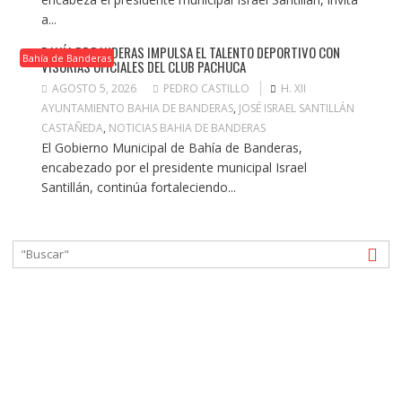
a...
BAHÍA DE BANDERAS IMPULSA EL TALENTO DEPORTIVO CON
Bahía de Banderas
VISORÍAS OFICIALES DEL CLUB PACHUCA
AGOSTO 5, 2026
PEDRO CASTILLO
H. XII
AYUNTAMIENTO BAHIA DE BANDERAS
,
JOSÉ ISRAEL SANTILLÁN
CASTAÑEDA
,
NOTICIAS BAHIA DE BANDERAS
El Gobierno Municipal de Bahía de Banderas,
encabezado por el presidente municipal Israel
Santillán, continúa fortaleciendo...