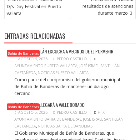
DE
resultados de atenciones
Dj’s Day Festival en Puerto
ENTRADAS
durante marzo
Vallarta
ENTRADAS RELACIONADAS
ISRAEL SANTILLÁN ESCUCHA A VECINOS DE EL PORVENIR
Bahía de Banderas
AGOSTO 6, 2026
PEDRO CASTILLO
AYUNTAMIENTO PUERTO VALLARTA
,
JOSÉ ISRAEL SANTILLÁN
CASTAÑEDA
,
NOTICIAS PUERTO VALLARTA
Como parte del compromiso del gobierno municipal
de Bahía de Banderas de mantener un diálogo
cercano...
EL LIMPIATÓN LLEGARÁ A VALLE DORADO
Bahía de Banderas
AGOSTO 5, 2026
PEDRO CASTILLO
H. XII
AYUNTAMIENTO BAHIA DE BANDERAS
,
JOSÉ ISRAEL SANTILLÁN
CASTAÑEDA
,
NOTICIAS BAHIA DE BANDERAS
El Gobierno Municipal de Bahía de Banderas, que
encabeza el presidente municipal Israel Santillán, invita