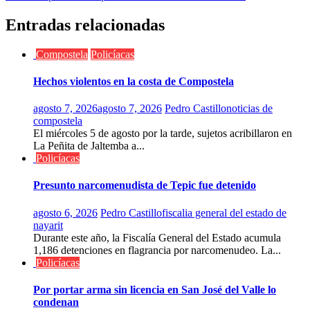
entradas
Entradas relacionadas
Compostela
Policíacas
Hechos violentos en la costa de Compostela
agosto 7, 2026
agosto 7, 2026
Pedro Castillo
noticias de
compostela
El miércoles 5 de agosto por la tarde, sujetos acribillaron en
La Peñita de Jaltemba a...
Policíacas
Presunto narcomenudista de Tepic fue detenido
agosto 6, 2026
Pedro Castillo
fiscalia general del estado de
nayarit
Durante este año, la Fiscalía General del Estado acumula
1,186 detenciones en flagrancia por narcomenudeo. La...
Policíacas
Por portar arma sin licencia en San José del Valle lo
condenan