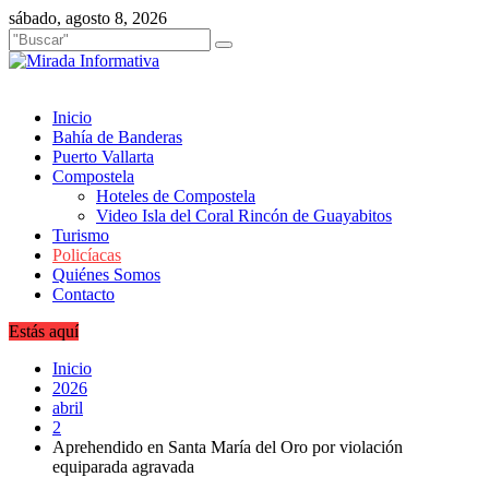
Saltar
sábado, agosto 8, 2026
al
contenido
Inicio
Bahía de Banderas
Puerto Vallarta
Compostela
Hoteles de Compostela
Video Isla del Coral Rincón de Guayabitos
Turismo
Policíacas
Quiénes Somos
Contacto
Estás aquí
Inicio
2026
abril
2
Aprehendido en Santa María del Oro por violación
equiparada agravada