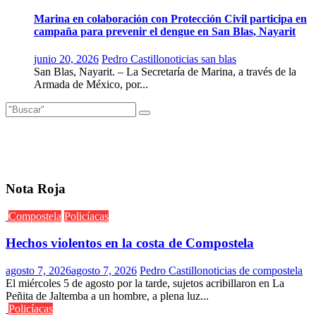
Marina en colaboración con Protección Civil participa en
campaña para prevenir el dengue en San Blas, Nayarit
junio 20, 2026
Pedro Castillo
noticias san blas
San Blas, Nayarit. – La Secretaría de Marina, a través de la
Armada de México, por...
Nota Roja
Compostela
Policíacas
Hechos violentos en la costa de Compostela
agosto 7, 2026
agosto 7, 2026
Pedro Castillo
noticias de compostela
El miércoles 5 de agosto por la tarde, sujetos acribillaron en La
Peñita de Jaltemba a un hombre, a plena luz...
Policíacas