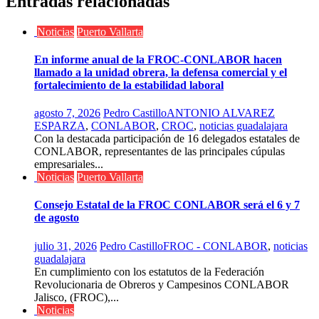
Entradas relacionadas
Noticias
Puerto Vallarta
En informe anual de la FROC-CONLABOR hacen
llamado a la unidad obrera, la defensa comercial y el
fortalecimiento de la estabilidad laboral
agosto 7, 2026
Pedro Castillo
ANTONIO ALVAREZ
ESPARZA
,
CONLABOR
,
CROC
,
noticias guadalajara
Con la destacada participación de 16 delegados estatales de
CONLABOR, representantes de las principales cúpulas
empresariales...
Noticias
Puerto Vallarta
Consejo Estatal de la FROC CONLABOR será el 6 y 7
de agosto
julio 31, 2026
Pedro Castillo
FROC - CONLABOR
,
noticias
guadalajara
En cumplimiento con los estatutos de la Federación
Revolucionaria de Obreros y Campesinos CONLABOR
Jalisco, (FROC),...
Noticias