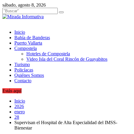
Saltar
sábado, agosto 8, 2026
al
contenido
Inicio
Bahía de Banderas
Puerto Vallarta
Compostela
Hoteles de Compostela
Video Isla del Coral Rincón de Guayabitos
Turismo
Policíacas
Quiénes Somos
Contacto
Estás aquí
Inicio
2026
enero
28
Supervisan el Hospital de Alta Especialidad del IMSS-
Bienestar