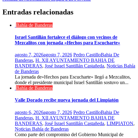
entradas
Entradas relacionadas
Bahía de Banderas
Israel Santillán fortalece el diálogo con vecinos de
Mezcalitos con jornada «Hechos para Escucharte»
agosto 7, 2026
agosto 7, 2026
Pedro Castillo
Bahia De
Banderas
,
H. XII AYUNTAMIENTO BAHIA DE
BANDERAS
,
José Israel Santillán Castañeda
,
Noticias Bahía
de Banderas
La jornada de»Hechos para Escucharte» llegó a Mezcalitos,
donde el presidente municipal Israel Santillán sostuvo un...
Bahía de Banderas
Valle Dorado recibe nueva jornada del Limpiatón
agosto 6, 2026
agosto 7, 2026
Pedro Castillo
Bahia De
Banderas
,
H. XII AYUNTAMIENTO BAHIA DE
BANDERAS
,
José Israel Santillán Castañeda
,
LIMPIATON
,
Noticias Bahía de Banderas
Como parte del compromiso del Gobierno Municipal de