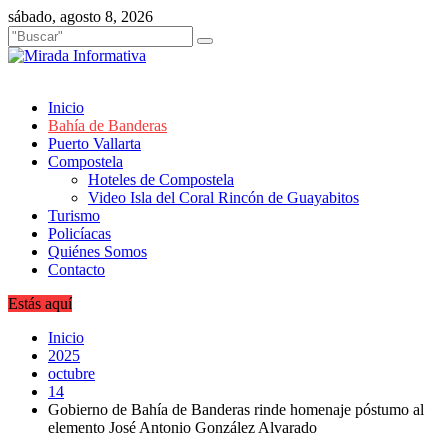
Saltar
sábado, agosto 8, 2026
al
contenido
Inicio
Bahía de Banderas
Puerto Vallarta
Compostela
Hoteles de Compostela
Video Isla del Coral Rincón de Guayabitos
Turismo
Policíacas
Quiénes Somos
Contacto
Estás aquí
Inicio
2025
octubre
14
Gobierno de Bahía de Banderas rinde homenaje póstumo al
elemento José Antonio González Alvarado