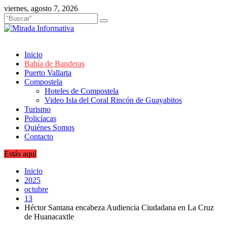
Saltar
viernes, agosto 7, 2026
al
contenido
Inicio
Bahía de Banderas
Puerto Vallarta
Compostela
Hoteles de Compostela
Video Isla del Coral Rincón de Guayabitos
Turismo
Policíacas
Quiénes Somos
Contacto
Estás aquí
Inicio
2025
octubre
13
Héctor Santana encabeza Audiencia Ciudadana en La Cruz
de Huanacaxtle