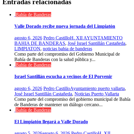
Entradas relacionadas
Bahía de Banderas
Valle Dorado recibe nueva jornada del Limpiatón
agosto 6, 2026
Pedro Castillo
H. XII AYUNTAMIENTO
BAHIA DE BANDERAS
,
José Israel Santillán Castañeda
,
LIMPIATON
,
noticias bahia de banderas
Como parte del compromiso del Gobierno Municipal de
Bahía de Banderas con la salud pública y...
Bahía de Banderas
Israel Santillán escucha a vecinos de El Porvenir
agosto 6, 2026
Pedro Castillo
Ayuntamiento puerto vallarta
,
José Israel Santillán Castañeda
,
Noticias Puerto Vallarta
Como parte del compromiso del gobierno municipal de Bahía
de Banderas de mantener un diálogo cercano...
Bahía de Banderas
El Limpiatón llegará a Valle Dorado
agosto 5, 2026
agosto 6, 2026
Pedro Castillo
H. XII