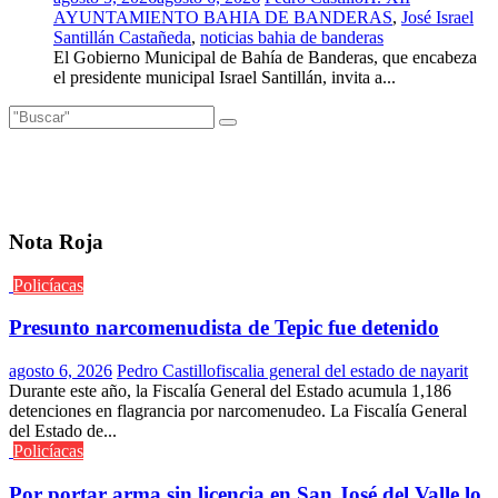
AYUNTAMIENTO BAHIA DE BANDERAS
,
José Israel
Santillán Castañeda
,
noticias bahia de banderas
El Gobierno Municipal de Bahía de Banderas, que encabeza
el presidente municipal Israel Santillán, invita a...
Nota Roja
Policíacas
Presunto narcomenudista de Tepic fue detenido
agosto 6, 2026
Pedro Castillo
fiscalia general del estado de nayarit
Durante este año, la Fiscalía General del Estado acumula 1,186
detenciones en flagrancia por narcomenudeo. La Fiscalía General
del Estado de...
Policíacas
Por portar arma sin licencia en San José del Valle lo