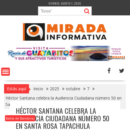
Saltar
VIERNES, AGOSTO 7, 2026
al
contenido
Estás aquí
Inicio
2025
octubre
7
Héctor Santana celebra la Audiencia Ciudadana número 50 en
Santa Rosa Tapachula
HÉCTOR SANTANA CELEBRA LA
AUDIENCIA CIUDADANA NÚMERO 50
Bahía de Banderas
EN SANTA ROSA TAPACHULA