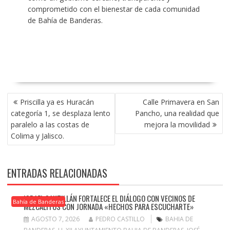
comprometido con el bienestar de cada comunidad
de Bahía de Banderas.
NAVEGACIÓN
Priscilla ya es Huracán
Calle Primavera en San
DE
categoría 1, se desplaza lento
Pancho, una realidad que
ENTRADAS
paralelo a las costas de
mejora la movilidad
Colima y Jalisco.
ENTRADAS RELACIONADAS
ISRAEL SANTILLÁN FORTALECE EL DIÁLOGO CON VECINOS DE
Bahía de Banderas
MEZCALITOS CON JORNADA «HECHOS PARA ESCUCHARTE»
AGOSTO 7, 2026
PEDRO CASTILLO
BAHIA DE