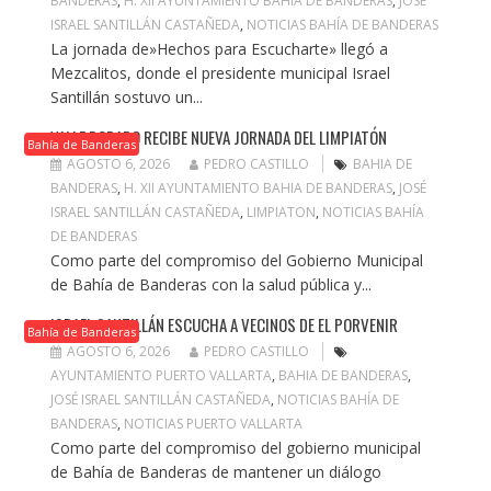
BANDERAS
,
H. XII AYUNTAMIENTO BAHIA DE BANDERAS
,
JOSÉ
ISRAEL SANTILLÁN CASTAÑEDA
,
NOTICIAS BAHÍA DE BANDERAS
La jornada de»Hechos para Escucharte» llegó a
Mezcalitos, donde el presidente municipal Israel
Santillán sostuvo un...
VALLE DORADO RECIBE NUEVA JORNADA DEL LIMPIATÓN
Bahía de Banderas
AGOSTO 6, 2026
PEDRO CASTILLO
BAHIA DE
BANDERAS
,
H. XII AYUNTAMIENTO BAHIA DE BANDERAS
,
JOSÉ
ISRAEL SANTILLÁN CASTAÑEDA
,
LIMPIATON
,
NOTICIAS BAHÍA
DE BANDERAS
Como parte del compromiso del Gobierno Municipal
de Bahía de Banderas con la salud pública y...
ISRAEL SANTILLÁN ESCUCHA A VECINOS DE EL PORVENIR
Bahía de Banderas
AGOSTO 6, 2026
PEDRO CASTILLO
AYUNTAMIENTO PUERTO VALLARTA
,
BAHIA DE BANDERAS
,
JOSÉ ISRAEL SANTILLÁN CASTAÑEDA
,
NOTICIAS BAHÍA DE
BANDERAS
,
NOTICIAS PUERTO VALLARTA
Como parte del compromiso del gobierno municipal
de Bahía de Banderas de mantener un diálogo