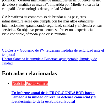
ponencia “Gestión Inteligente de multitudes en aeropuertos: el uso
de video y analítica avanzada”, impartida por Mirelle Solcá de la
compañía de tecnologías de seguridad Verkada.
GAP reafirma su compromiso de brindar a los pasajeros
infraestructura aérea que cumpla con los más altos estándares
internacionales, garantizando seguridad, calidad y eficiencia en sus
servicios. Su objetivo permanente es ofrecer una experiencia de
viaje confiable, cómoda y de clase mundial.
Navegación
CUCosta y Gobierno de PV refuerzan medidas de seguridad ante el
temporal
de
Héctor Santana le cumple a Bucerías: agua potable, limpia y de
entradas
calidad
Entradas relacionadas
Noticias
Puerto Vallarta
En informe anual de la FROC-CONLABOR hacen
llamado a la unidad obrera, la defensa comercial y el
fortalecimiento de la estabilidad laboral