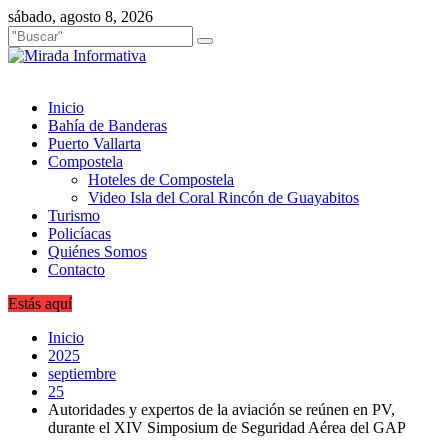
Saltar
sábado, agosto 8, 2026
al
contenido
Inicio
Bahía de Banderas
Puerto Vallarta
Compostela
Hoteles de Compostela
Video Isla del Coral Rincón de Guayabitos
Turismo
Policíacas
Quiénes Somos
Contacto
Estás aquí
Inicio
2025
septiembre
25
Autoridades y expertos de la aviación se reúnen en PV,
durante el XIV Simposium de Seguridad Aérea del GAP