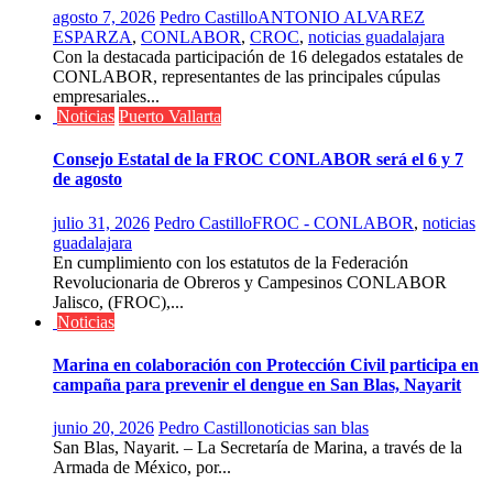
agosto 7, 2026
Pedro Castillo
ANTONIO ALVAREZ
ESPARZA
,
CONLABOR
,
CROC
,
noticias guadalajara
Con la destacada participación de 16 delegados estatales de
CONLABOR, representantes de las principales cúpulas
empresariales...
Noticias
Puerto Vallarta
Consejo Estatal de la FROC CONLABOR será el 6 y 7
de agosto
julio 31, 2026
Pedro Castillo
FROC - CONLABOR
,
noticias
guadalajara
En cumplimiento con los estatutos de la Federación
Revolucionaria de Obreros y Campesinos CONLABOR
Jalisco, (FROC),...
Noticias
Marina en colaboración con Protección Civil participa en
campaña para prevenir el dengue en San Blas, Nayarit
junio 20, 2026
Pedro Castillo
noticias san blas
San Blas, Nayarit. – La Secretaría de Marina, a través de la
Armada de México, por...