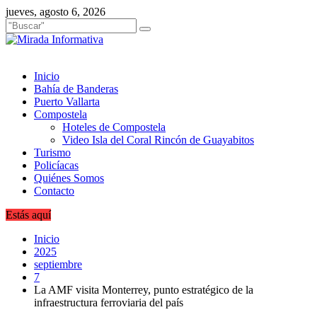
Saltar
jueves, agosto 6, 2026
al
contenido
Inicio
Bahía de Banderas
Puerto Vallarta
Compostela
Hoteles de Compostela
Video Isla del Coral Rincón de Guayabitos
Turismo
Policíacas
Quiénes Somos
Contacto
Estás aquí
Inicio
2025
septiembre
7
La AMF visita Monterrey, punto estratégico de la
infraestructura ferroviaria del país