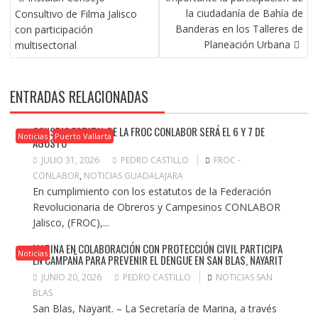
DE
la ciudadanía de Bahía de
Consultivo de Filma Jalisco
ENTRADAS
Banderas en los Talleres de
con participación
Planeación Urbana
multisectorial
ENTRADAS RELACIONADAS
CONSEJO ESTATAL DE LA FROC CONLABOR SERÁ EL 6 Y 7 DE
Noticias
Puerto Vallarta
AGOSTO
JULIO 31, 2026
PEDRO CASTILLO
FROC -
CONLABOR
,
NOTICIAS GUADALAJARA
En cumplimiento con los estatutos de la Federación
Revolucionaria de Obreros y Campesinos CONLABOR
Jalisco, (FROC),...
MARINA EN COLABORACIÓN CON PROTECCIÓN CIVIL PARTICIPA
Noticias
EN CAMPAÑA PARA PREVENIR EL DENGUE EN SAN BLAS, NAYARIT
JUNIO 20, 2026
PEDRO CASTILLO
NOTICIAS SAN
BLAS
San Blas, Nayarit. – La Secretaría de Marina, a través