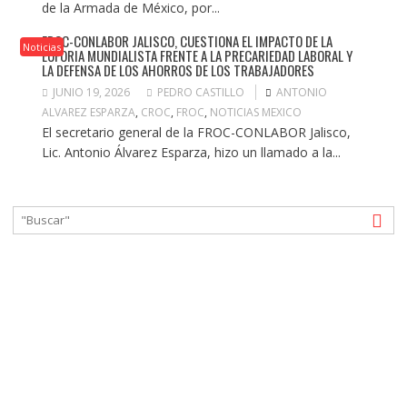
de la Armada de México, por...
FROC-CONLABOR JALISCO, CUESTIONA EL IMPACTO DE LA
Noticias
EUFORIA MUNDIALISTA FRENTE A LA PRECARIEDAD LABORAL Y
LA DEFENSA DE LOS AHORROS DE LOS TRABAJADORES
JUNIO 19, 2026
PEDRO CASTILLO
ANTONIO
ALVAREZ ESPARZA
,
CROC
,
FROC
,
NOTICIAS MEXICO
El secretario general de la FROC-CONLABOR Jalisco,
Lic. Antonio Álvarez Esparza, hizo un llamado a la...