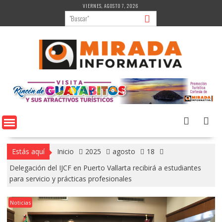
Saltar
VIERNES, AGOSTO 7, 2026
al
contenido
Estás aquí
Inicio
2025
agosto
18
Delegación del IJCF en Puerto Vallarta recibirá a estudiantes
para servicio y prácticas profesionales
Noticias