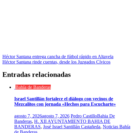
Navegación
Héctor Santana entrega cancha de fútbol rápido en Altavela
Héctor Santana rinde cuentas, desde los Juzgados Cívicos
de
entradas
Entradas relacionadas
Bahía de Banderas
Israel Santillán fortalece el diálogo con vecinos de
Mezcalitos con jornada «Hechos para Escucharte»
agosto 7, 2026
agosto 7, 2026
Pedro Castillo
Bahia De
Banderas
,
H. XII AYUNTAMIENTO BAHIA DE
BANDERAS
,
José Israel Santillán Castañeda
,
Noticias Bahía
de Banderas