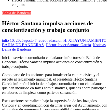
Héctor Santana impulsa acciones de concientización y trabajo
conjunto
Bahía de Banderas
Héctor Santana impulsa acciones de
concientización y trabajo conjunto
julio 10, 2025
agosto 7, 2026
redaccion
H. XII AYUNTAMIENTO
BAHIA DE BANDERAS
,
Héctor Javier Santana García
,
Noticias
Bahía de Banderas
Inician servicio comunitario ciudadanos infractores de Bahía de
Banderas, Héctor Santana impulsa acciones de concientización y
trabajo conjunto.
Como parte de las acciones para fortalecer la cultura cívica y el
respeto al reglamento municipal, el presidente Héctor Santana
García informó el inicio de trabajos comunitarios con ciudadanos
que han incurrido en faltas administrativas, quienes ahora participan
en labores de limpieza como parte de su sanción.
Estas acciones se realizan bajo la supervisión de los Juzgados
Cívicos y en coordinación con distintas áreas del Ayuntamiento, con
el objetivo de promover la corresponsabilidad entre gobierno y