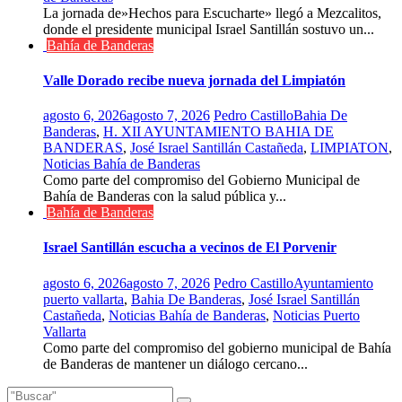
La jornada de»Hechos para Escucharte» llegó a Mezcalitos,
donde el presidente municipal Israel Santillán sostuvo un...
Bahía de Banderas
Valle Dorado recibe nueva jornada del Limpiatón
agosto 6, 2026
agosto 7, 2026
Pedro Castillo
Bahia De
Banderas
,
H. XII AYUNTAMIENTO BAHIA DE
BANDERAS
,
José Israel Santillán Castañeda
,
LIMPIATON
,
Noticias Bahía de Banderas
Como parte del compromiso del Gobierno Municipal de
Bahía de Banderas con la salud pública y...
Bahía de Banderas
Israel Santillán escucha a vecinos de El Porvenir
agosto 6, 2026
agosto 7, 2026
Pedro Castillo
Ayuntamiento
puerto vallarta
,
Bahia De Banderas
,
José Israel Santillán
Castañeda
,
Noticias Bahía de Banderas
,
Noticias Puerto
Vallarta
Como parte del compromiso del gobierno municipal de Bahía
de Banderas de mantener un diálogo cercano...