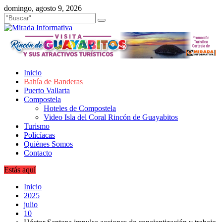
Saltar
domingo, agosto 9, 2026
al
contenido
Inicio
Bahía de Banderas
Puerto Vallarta
Compostela
Hoteles de Compostela
Video Isla del Coral Rincón de Guayabitos
Turismo
Policíacas
Quiénes Somos
Contacto
Estás aquí
Inicio
2025
julio
10