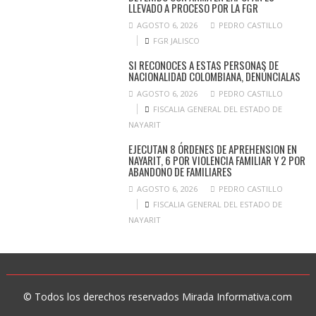
LLEVADO A PROCESO POR LA FGR
AGOSTO 6, 2026
PEDRO CASTILLO
FGR JALISCO
SI RECONOCES A ESTAS PERSONAS DE
NACIONALIDAD COLOMBIANA, DENÚNCIALAS
AGOSTO 6, 2026
PEDRO CASTILLO
FISCALIA GENERAL DEL ESTADO DE
NAYARIT
EJECUTAN 8 ÓRDENES DE APREHENSION EN
NAYARIT, 6 POR VIOLENCIA FAMILIAR Y 2 POR
ABANDONO DE FAMILIARES
AGOSTO 6, 2026
PEDRO CASTILLO
FISCALIA GENERAL DEL ESTADO DE
NAYARIT
© Todos los derechos reservados Mirada Informativa.com