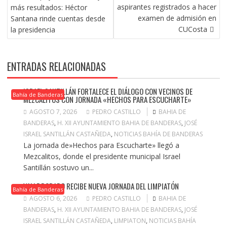
DE
aspirantes registrados a hacer
más resultados: Héctor
ENTRADAS
examen de admisión en
Santana rinde cuentas desde
CUCosta
la presidencia
ENTRADAS RELACIONADAS
ISRAEL SANTILLÁN FORTALECE EL DIÁLOGO CON VECINOS DE
Bahía de Banderas
MEZCALITOS CON JORNADA «HECHOS PARA ESCUCHARTE»
AGOSTO 7, 2026
PEDRO CASTILLO
BAHIA DE
BANDERAS
,
H. XII AYUNTAMIENTO BAHIA DE BANDERAS
,
JOSÉ
ISRAEL SANTILLÁN CASTAÑEDA
,
NOTICIAS BAHÍA DE BANDERAS
La jornada de»Hechos para Escucharte» llegó a
Mezcalitos, donde el presidente municipal Israel
Santillán sostuvo un...
VALLE DORADO RECIBE NUEVA JORNADA DEL LIMPIATÓN
Bahía de Banderas
AGOSTO 6, 2026
PEDRO CASTILLO
BAHIA DE
BANDERAS
,
H. XII AYUNTAMIENTO BAHIA DE BANDERAS
,
JOSÉ
ISRAEL SANTILLÁN CASTAÑEDA
,
LIMPIATON
,
NOTICIAS BAHÍA