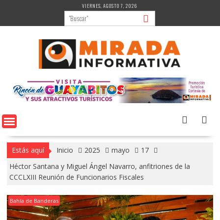
Saltar
VIERNES, AGOSTO 7, 2026
al
contenido
Estás aquí
Inicio
2025
mayo
17
Héctor Santana y Miguel Ángel Navarro, anfitriones de la
CCCLXIII Reunión de Funcionarios Fiscales
Bahía de Banderas