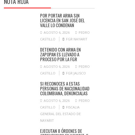
NOTA ROJA
POR PORTAR ARMA SIN
LICENCIA EN SAN JOSÉ DEL
VALLE LO CONDENAN
AGOSTO 6, 2026
PEDRO
CASTILLO
FGR NAYARIT
DETENIDO CON ARMA EN
ZAPOPAN ES LLEVADO A
PROCESO POR LA FGR
AGOSTO 6, 2026
PEDRO
CASTILLO
FGR JALISCO
SI RECONOCES A ESTAS
PERSONAS DE NACIONALIDAD
COLOMBIANA, DENÚNCIALAS
AGOSTO 6, 2026
PEDRO
CASTILLO
FISCALIA
GENERAL DEL ESTADO DE
NAYARIT
EJECUTAN 8 ÓRDENES DE