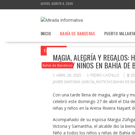
Saltar
JUEVES, AGOSTO 6, 2026
al
contenido
INICIO
BAHÍA DE BANDERAS
PUERTO VALLART
Estás aquí
Inicio
2025
abril
28
M
MAGIA, ALEGRÍA Y REGALOS: 
NIÑAS Y NIÑOS EN BAHÍA DE
Bahía de Banderas
ABRIL 28, 2025
PEDRO CASTILLO
DÍ
JAVIER SANTANA GARCÍA
,
NOTICIAS BAHIA DE B
Con una tarde llena de magia, alegría y m
celebró este domingo 27 de abril el Día d
niñas y niños en la Arena Riviera Nayarit d
Acompañado de su esposa Margui Zúñiga de
Victoria y Samantha, el alcalde dio la bien
Niño a todos los niños y niñas de Bahía 