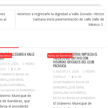
ones
Venimos a regresarle la dignidad a Valle Dorado: Héctor
Santana inicia pavimentación de calle Valle de
n el
México
IMPIATÓN LLEGARÁ A VALLE
BAHÍA DE BANDERAS IMPULSA EL
 Banderas
Bahía de Banderas
ADO
TALENTO DEPORTIVO CON
VISORÍAS OFICIALES DEL CLUB
OSTO 5, 2026
PEDRO
PACHUCA
ILLO
H. XII
AGOSTO 5, 2026
PEDRO
TAMIENTO BAHIA DE
CASTILLO
H. XII
ERAS
,
JOSÉ ISRAEL
AYUNTAMIENTO BAHIA DE
ILLÁN CASTAÑEDA
,
BANDERAS
,
JOSÉ ISRAEL
CIAS BAHIA DE BANDERAS
SANTILLÁN CASTAÑEDA
,
obierno Municipal de
NOTICIAS BAHIA DE BANDERAS
a de Banderas, que
El Gobierno Municipal de
beza el presidente