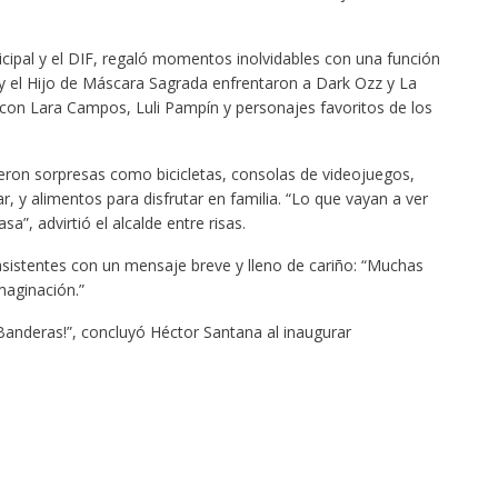
icipal y el DIF, regaló momentos inolvidables con una función
o y el Hijo de Máscara Sagrada enfrentaron a Dark Ozz y La
 con Lara Campos, Luli Pampín y personajes favoritos de los
bieron sorpresas como bicicletas, consolas de videojuegos,
ar, y alimentos para disfrutar en familia. “Lo que vayan a ver
a”, advirtió el alcalde entre risas.
 asistentes con un mensaje breve y lleno de cariño: “Muchas
maginación.”
 Banderas!”, concluyó Héctor Santana al inaugurar