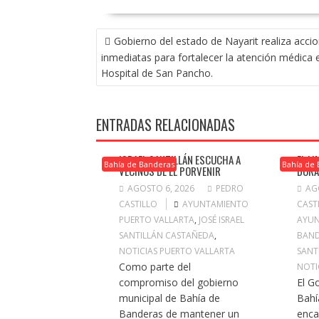
NAVEGACIÓN
Gobierno del estado de Nayarit realiza acci
DE
inmediatas para fortalecer la atención médica e
ENTRADAS
Hospital de San Pancho.
ENTRADAS RELACIONADAS
ISRAEL SANTILLÁN ESCUCHA A
EL L
Bahía de Banderas
Bahía de
VECINOS DE EL PORVENIR
DOR
AGOSTO 6, 2026
PEDRO
AG
CASTILLO
AYUNTAMIENTO
CAST
PUERTO VALLARTA
,
JOSÉ ISRAEL
AYUN
SANTILLÁN CASTAÑEDA
,
BAND
NOTICIAS PUERTO VALLARTA
SANT
Como parte del
NOTI
compromiso del gobierno
El G
municipal de Bahía de
Bahí
Banderas de mantener un
enca