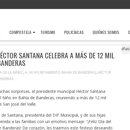
A
COMPOSTELA
TURISMO
POLICÍACAS
QUIÉNES SOMOS
agia, alegría y regalos: Héctor Santana celebra a más de 12 mil niña
HÉCTOR SANTANA CELEBRA A MÁS DE 12 MIL
 BANDERAS
A DE LA NIÑEZ
,
H. XII AYUNTAMIENTO BAHIA DE BANDERAS
,
HÉCTOR
ANDERAS
uchas sorpresas, el presidente municipal Héctor Santana
el Niño en Bahía de Banderas, reuniendo a más de 12 mil
e San José del Valle.
 Santana, presidenta del DIF Municipal, y de sus hijas
venida a las familias con un emotivo mensaje: “¡Feliz Día del
de Banderas! De corazón, les traemos este festejo deseando