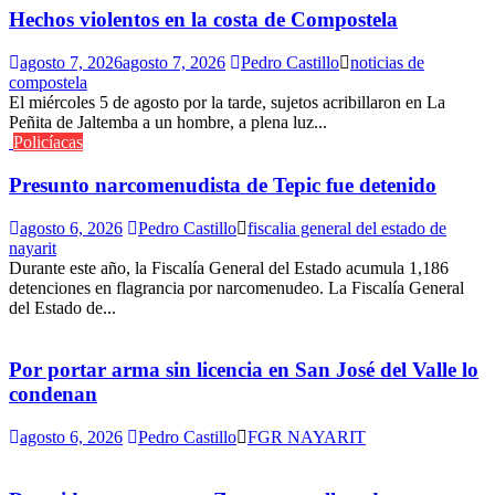
Hechos violentos en la costa de Compostela
agosto 7, 2026
agosto 7, 2026
Pedro Castillo
noticias de
compostela
El miércoles 5 de agosto por la tarde, sujetos acribillaron en La
Peñita de Jaltemba a un hombre, a plena luz...
Policíacas
Presunto narcomenudista de Tepic fue detenido
agosto 6, 2026
Pedro Castillo
fiscalia general del estado de
nayarit
Durante este año, la Fiscalía General del Estado acumula 1,186
detenciones en flagrancia por narcomenudeo. La Fiscalía General
del Estado de...
Por portar arma sin licencia en San José del Valle lo
condenan
agosto 6, 2026
Pedro Castillo
FGR NAYARIT