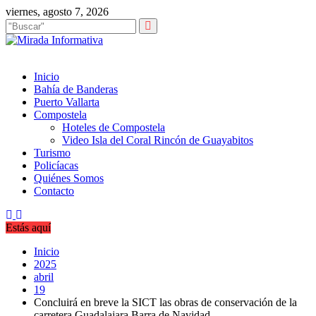
Saltar
viernes, agosto 7, 2026
al
contenido
Inicio
Bahía de Banderas
Puerto Vallarta
Compostela
Hoteles de Compostela
Video Isla del Coral Rincón de Guayabitos
Turismo
Policíacas
Quiénes Somos
Contacto
Estás aquí
Inicio
2025
abril
19
Concluirá en breve la SICT las obras de conservación de la
carretera Guadalajara Barra de Navidad