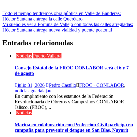
Navegación
Todo el tiempo tendremos obra pública en Valle de Banderas:
Héctor Santana entrega la calle Querétaro
de
Mi sueño es ver a Fortuna de Vallejo con todas las calles arregladas:
entradas
Héctor Santana entrega nueva vialidad y puente peatonal
Entradas relacionadas
Noticias
Puerto Vallarta
Consejo Estatal de la FROC CONLABOR será el 6 y 7
de agosto
julio 31, 2026
Pedro Castillo
FROC - CONLABOR
,
noticias guadalajara
En cumplimiento con los estatutos de la Federación
Revolucionaria de Obreros y Campesinos CONLABOR
Jalisco, (FROC),...
Noticias
Marina en colaboración con Protección Civil participa en
campaña para prevenir el dengue en San Blas, Nayarit