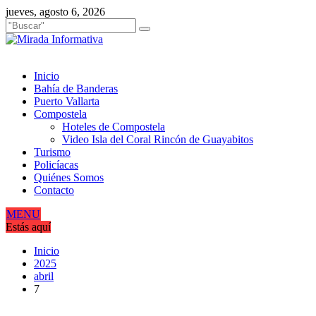
Saltar
jueves, agosto 6, 2026
al
contenido
Inicio
Bahía de Banderas
Puerto Vallarta
Compostela
Hoteles de Compostela
Video Isla del Coral Rincón de Guayabitos
Turismo
Policíacas
Quiénes Somos
Contacto
MENU
Estás aquí
Inicio
2025
abril
7