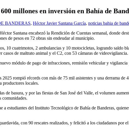
600 millones en inversión en Bahía de Ban
 DE BANDERAS
,
Héctor Javier Santana García
,
noticias bahia de band
Héctor Santana encabezó la Rendición de Cuentas semanal, donde desta
lones de pesos en 72 obras sin endeudar al municipio.
os, 10 cuatrimotos, 2 ambulancias y 10 motocicletas, logrando saldo bl
er casos de maltrato animal y el C2, con 53 cámaras de videovigilancia.
 nuevo módulo de pago de infracciones, remisión vehicular y vigilancia
025 rompió récords con más de 75 mil asistentes y una derrama de 45 m
a productores locales.
s de basura, y por las fiestas de San José del Valle, el volumen aument
as comunidades.
e a estudiantes del Instituto Tecnológico de Bahía de Banderas, quiene
rdavida, con 90 rescates realizados, y felicitó a los ciudadanos por el