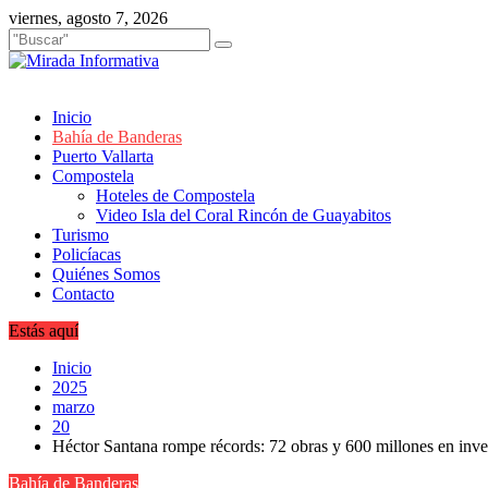
Saltar
viernes, agosto 7, 2026
al
contenido
Inicio
Bahía de Banderas
Puerto Vallarta
Compostela
Hoteles de Compostela
Video Isla del Coral Rincón de Guayabitos
Turismo
Policíacas
Quiénes Somos
Contacto
Estás aquí
Inicio
2025
marzo
20
Héctor Santana rompe récords: 72 obras y 600 millones en inv
Bahía de Banderas