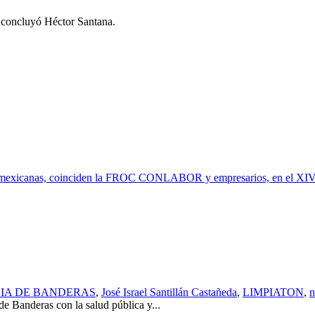
, concluyó Héctor Santana.
ones mexicanas, coinciden la FROC CONLABOR y empresarios, en el XI
HIA DE BANDERAS
,
José Israel Santillán Castañeda
,
LIMPIATON
,
n
 Banderas con la salud pública y...