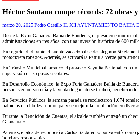
Héctor Santana rompe récords: 72 obras y 
marzo 20, 2025
Pedro Castillo
H. XII AYUNTAMIENTO BAHIA
Desde la Expo Ganadera Bahía de Banderas, el presidente municipal 
administraciones en tres años, con una inversión histórica de 600 mil
En seguridad, durante el puente vacacional se desplegaron 50 element
motocicleta robados. Además, se activará la Patrulla Verde para atend
En Tránsito Municipal, arrancó el proyecto Sayulita Peatonal, con un
supervisión en 75 pasos escolares.
En Desarrollo Económico, la Expo Feria Ganadera Bahía de Banderas 2
personas en un solo día y la venta de ganado se triplicó, beneficiando 
En Servicios Públicos, la semana pasada se recolectaron 1,674 tonelada
palmeras en el bulevar principal y se mejoró la iluminación en divers
Durante la Rendición de Cuentas, el alcalde también entregó un chequ
Guanajuato.
Además, el alcalde reconoció a Carlos Saldaña por su valentía como gua
hombres responsables”.