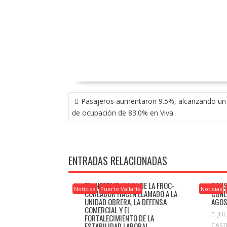
NAVEGACIÓN
Pasajeros aumentaron 9.5%, alcanzando un 
DE
de ocupación de 83.0% en Viva
ENTRADAS
ENTRADAS RELACIONADAS
EN INFORME ANUAL DE LA FROC-
CONS
Noticias
Puerto Vallarta
Noticias
CONLABOR HACEN LLAMADO A LA
CONL
UNIDAD OBRERA, LA DEFENSA
AGO
COMERCIAL Y EL
JUL
FORTALECIMIENTO DE LA
ESTABILIDAD LABORAL
CAST