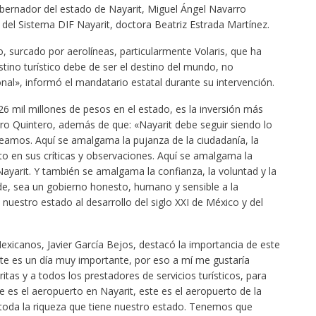
obernador del estado de Nayarit, Miguel Ángel Navarro
 del Sistema DIF Nayarit, doctora Beatriz Estrada Martínez.
o, surcado por aerolíneas, particularmente Volaris, que ha
tino turístico debe de ser el destino del mundo, no
al», informó el mandatario estatal durante su intervención.
26 mil millones de pesos en el estado, es la inversión más
ro Quintero, además de que: «Nayarit debe seguir siendo lo
mos. Aquí se amalgama la pujanza de la ciudadanía, la
 en sus críticas y observaciones. Aquí se amalgama la
ayarit. Y también se amalgama la confianza, la voluntad y la
de, sea un gobierno honesto, humano y sensible a la
uestro estado al desarrollo del siglo XXI de México y del
exicanos, Javier García Bejos, destacó la importancia de este
e es un día muy importante, por eso a mí me gustaría
as y a todos los prestadores de servicios turísticos, para
 es el aeropuerto en Nayarit, este es el aeropuerto de la
 toda la riqueza que tiene nuestro estado. Tenemos que