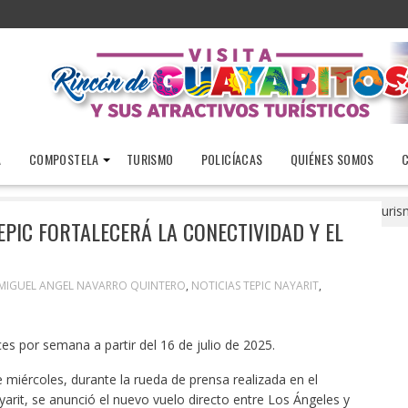
A
COMPOSTELA
TURISMO
POLICÍACAS
QUIÉNES SOMOS
Nuevo vuelo Los Ángeles-Tepic fortalecerá la conectividad y el turi
PIC FORTALECERÁ LA CONECTIVIDAD Y EL
MIGUEL ANGEL NAVARRO QUINTERO
,
NOTICIAS TEPIC NAYARIT
,
ces por semana a partir del 16 de julio de 2025.
 miércoles, durante la rueda de prensa realizada en el
arit, se anunció el nuevo vuelo directo entre Los Ángeles y