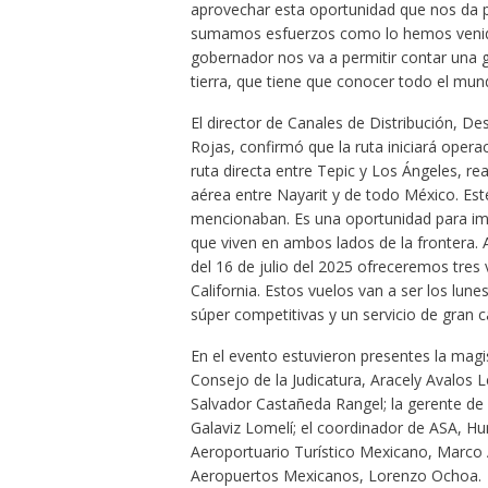
aprovechar esta oportunidad que nos da po
sumamos esfuerzos como lo hemos venido 
gobernador nos va a permitir contar una g
tierra, que tiene que conocer todo el mun
El director de Canales de Distribución, De
Rojas, confirmó que la ruta iniciará opera
ruta directa entre Tepic y Los Ángeles, r
aérea entre Nayarit y de todo México. E
mencionaban. Es una oportunidad para impu
que viven en ambos lados de la frontera. 
del 16 de julio del 2025 ofreceremos tres
California. Estos vuelos van a ser los lunes
súper competitivas y un servicio de gran 
En el evento estuvieron presentes la magis
Consejo de la Judicatura, Aracely Avalos 
Salvador Castañeda Rangel; la gerente de
Galaviz Lomelí; el coordinador de ASA, Hum
Aeroportuario Turístico Mexicano, Marco A
Aeropuertos Mexicanos, Lorenzo Ochoa.