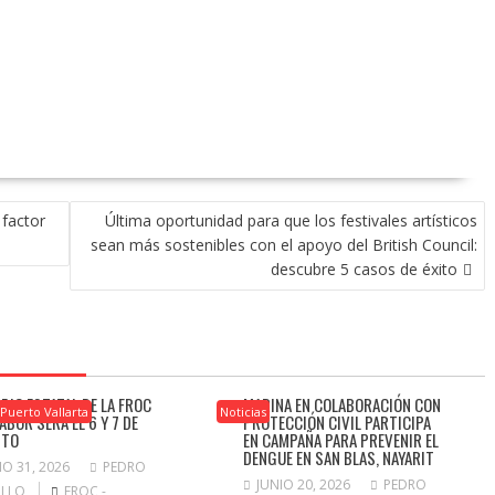
factor
Última oportunidad para que los festivales artísticos
sean más sostenibles con el apoyo del British Council:
descubre 5 casos de éxito
EJO ESTATAL DE LA FROC
MARINA EN COLABORACIÓN CON
Puerto Vallarta
Noticias
ABOR SERÁ EL 6 Y 7 DE
PROTECCIÓN CIVIL PARTICIPA
STO
EN CAMPAÑA PARA PREVENIR EL
DENGUE EN SAN BLAS, NAYARIT
IO 31, 2026
PEDRO
JUNIO 20, 2026
PEDRO
ILLO
FROC -