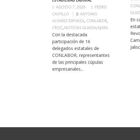
CON
AGOSTO 7, 2026
PEDRO
GUAD
CASTILLO
ANTONIO
En c
ALVAREZ ESPARZA
,
CONLABOR
,
esta
CROC
,
NOTICIAS GUADALAJARA
Revo
Con la destacada
Cam
participación de 16
Jalis
delegados estatales de
CONLABOR, representantes
de las principales cúpulas
empresariales...