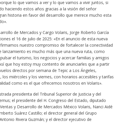
rque lo que vamos a ver y lo que vamos a vivir juntos, si
haciendo estos años gracias a la visión del señor
ran historia en favor del desarrollo que merece mucho esta
do».
sarrollo de Mercados y Cargo Volaris, Jorge Roberto García
ciones el 16 de julio de 2025: «En el anuncio de esta nueva
eafirmamos nuestro compromiso de fortalecer la conectividad
ste lanzamiento es mucho más que una nueva ruta, como
lsar el turismo, los negocios y acercar familias y amigos
Así que hoy estoy muy contento de anunciarles que a partir
 vuelos directos por semana de Tepic a Los Ángeles,
, los miércoles y los viernes, con horarios accesibles y tarifas
calidad como es el que ofrecemos nosotros en Volaris».
trada presidenta del Tribunal Superior de Justicia y del
Lemus; el presidente del H. Congreso del Estado, diputado
 Ventas y Desarrollo de Mercados México Volaris, Nanci Aidé
berto Suárez Castillo; el director general del Grupo
ntonio Rivera Guzmán; y el director ejecutivo de