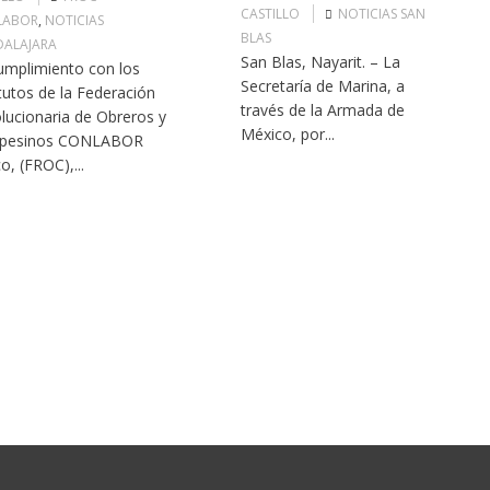
CASTILLO
NOTICIAS SAN
LABOR
,
NOTICIAS
BLAS
ALAJARA
San Blas, Nayarit. – La
umplimiento con los
Secretaría de Marina, a
tutos de la Federación
través de la Armada de
lucionaria de Obreros y
México, por...
pesinos CONLABOR
co, (FROC),...