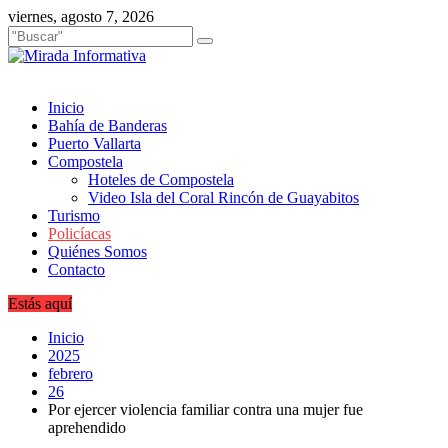
Saltar
viernes, agosto 7, 2026
al
contenido
Inicio
Bahía de Banderas
Puerto Vallarta
Compostela
Hoteles de Compostela
Video Isla del Coral Rincón de Guayabitos
Turismo
Policíacas
Quiénes Somos
Contacto
Estás aquí
Inicio
2025
febrero
26
Por ejercer violencia familiar contra una mujer fue
aprehendido