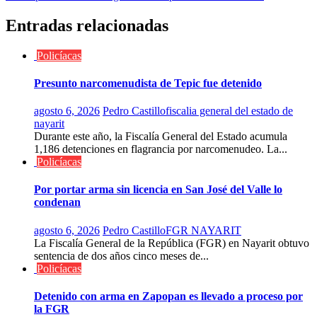
de
entradas
Entradas relacionadas
Policíacas
Presunto narcomenudista de Tepic fue detenido
agosto 6, 2026
Pedro Castillo
fiscalia general del estado de
nayarit
Durante este año, la Fiscalía General del Estado acumula
1,186 detenciones en flagrancia por narcomenudeo. La...
Policíacas
Por portar arma sin licencia en San José del Valle lo
condenan
agosto 6, 2026
Pedro Castillo
FGR NAYARIT
La Fiscalía General de la República (FGR) en Nayarit obtuvo
sentencia de dos años cinco meses de...
Policíacas
Detenido con arma en Zapopan es llevado a proceso por
la FGR