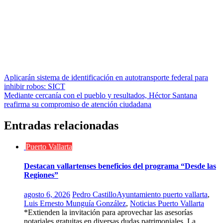
Navegación
Aplicarán sistema de identificación en autotransporte federal para
inhibir robos: SICT
de
Mediante cercanía con el pueblo y resultados, Héctor Santana
entradas
reafirma su compromiso de atención ciudadana
Entradas relacionadas
Puerto Vallarta
Destacan vallartenses beneficios del programa “Desde las
Regiones”
agosto 6, 2026
Pedro Castillo
Ayuntamiento puerto vallarta
,
Luis Ernesto Munguía González
,
Noticias Puerto Vallarta
*Extienden la invitación para aprovechar las asesorías
notariales gratuitas en diversas dudas patrimoniales. La