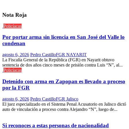
Nota Roja
Policíacas
Por portar arma sin licencia en San José del Valle lo
condenan
agosto 6, 2026
Pedro Castillo
FGR NAYARIT
La Fiscalía General de la República (FGR) en Nayarit obtuvo
sentencia de dos años cinco meses de prisión contra Luis “N”, al...
Policíacas
Detenido con arma en Zapopan es llevado a proceso
por la FGR
agosto 6, 2026
Pedro Castillo
FGR Jalisco
El juez especializado en el Sistema Penal Acusatorio en Jalisco dictó
auto de vinculación a proceso contra Alejandro “N”, luego de...
Si reconoces a estas personas de nacionalidad