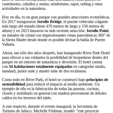
cuatrimotos, caballos y mulas; senderismo, rapel, rafting y otras
actividades en la naturaleza.
Hoy en día, es un gran parque con grandes atracciones ecoturísticas.
En 2017 inauguraron
Jorullo Bridge
, el puente vehicular colgante
más largo del mundo (tiene 470 metros de largo y 150 metros de
altura) y en 2023 lanzaron su más reciente atracción:
Jorullo Point
,
un mirador de cristal con impresionantes vistas panorámicas 360° de
la Sierra Madre desde donde es posible divisar la bahía de Puerto
Vallarta.
Ahora, tan sólo dos años después, han inaugurado River Park Hotel
para ofrecer a sus visitantes la posibilidad de hospedarse dentro del
parque en un entorno de naturaleza y diversión. El hotel cuenta
con
34 habitaciones totalmente equipadas
en categorías studio,
standard, junior suite y master suite de dos recámaras.
Como todo en River Park, el hotel se construyó bajo
principios de
sostenibilidad
para reducir el impacto al medio ambiente. Un
ejemplo de ello es la fabricación de todas las puertas, cocinas,
closets y mobiliario en general con madera proveniente de árboles
caídos en los terrenos del ejido.
A este respecto, durante el evento inaugural, la Secretaria de
Turismo de Jalisco, Michelle Fridman, resaltó: “este proyecto