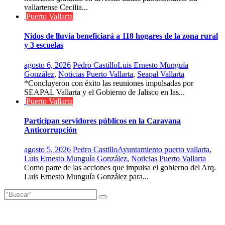
vallartense Cecilia...
Puerto Vallarta
Nidos de lluvia beneficiará a 118 hogares de la zona rural
y 3 escuelas
agosto 6, 2026
Pedro Castillo
Luis Ernesto Munguía
González
,
Noticias Puerto Vallarta
,
Seapal Vallarta
*Concluyeron con éxito las reuniones impulsadas por
SEAPAL Vallarta y el Gobierno de Jalisco en las...
Puerto Vallarta
Participan servidores públicos en la Caravana
Anticorrupción
agosto 5, 2026
Pedro Castillo
Ayuntamiento puerto vallarta
,
Luis Ernesto Munguía González
,
Noticias Puerto Vallarta
Como parte de las acciones que impulsa el gobierno del Arq.
Luis Ernesto Munguía González para...