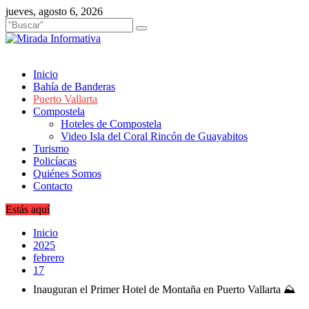
Saltar
jueves, agosto 6, 2026
al
contenido
Inicio
Bahía de Banderas
Puerto Vallarta
Compostela
Hoteles de Compostela
Video Isla del Coral Rincón de Guayabitos
Turismo
Policíacas
Quiénes Somos
Contacto
Estás aquí
Inicio
2025
febrero
17
Inauguran el Primer Hotel de Montaña en Puerto Vallarta ⛰️