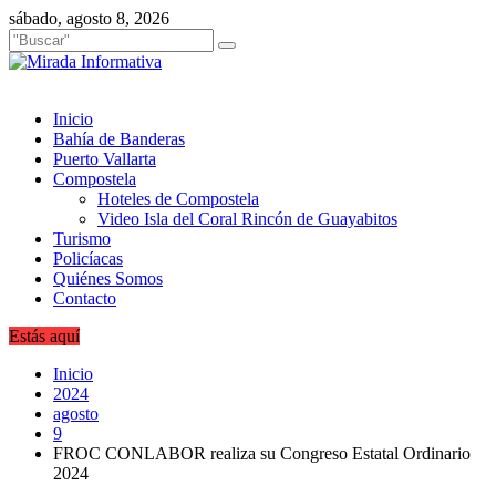
Saltar
sábado, agosto 8, 2026
al
contenido
Inicio
Bahía de Banderas
Puerto Vallarta
Compostela
Hoteles de Compostela
Video Isla del Coral Rincón de Guayabitos
Turismo
Policíacas
Quiénes Somos
Contacto
Estás aquí
Inicio
2024
agosto
9
FROC CONLABOR realiza su Congreso Estatal Ordinario
2024