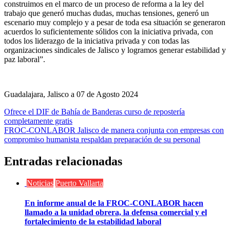
construimos en el marco de un proceso de reforma a la ley del
trabajo que generó muchas dudas, muchas tensiones, generó un
escenario muy complejo y a pesar de toda esa situación se generaron
acuerdos lo suficientemente sólidos con la iniciativa privada, con
todos los liderazgo de la iniciativa privada y con todas las
organizaciones sindicales de Jalisco y logramos generar estabilidad y
paz laboral”.
Guadalajara, Jalisco a 07 de Agosto 2024
Navegación
Ofrece el DIF de Bahía de Banderas curso de repostería
completamente gratis
de
FROC-CONLABOR Jalisco de manera conjunta con empresas con
entradas
compromiso humanista respaldan preparación de su personal
Entradas relacionadas
Noticias
Puerto Vallarta
En informe anual de la FROC-CONLABOR hacen
llamado a la unidad obrera, la defensa comercial y el
fortalecimiento de la estabilidad laboral