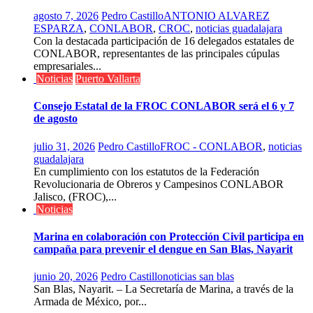
agosto 7, 2026
Pedro Castillo
ANTONIO ALVAREZ
ESPARZA
,
CONLABOR
,
CROC
,
noticias guadalajara
Con la destacada participación de 16 delegados estatales de
CONLABOR, representantes de las principales cúpulas
empresariales...
Noticias
Puerto Vallarta
Consejo Estatal de la FROC CONLABOR será el 6 y 7
de agosto
julio 31, 2026
Pedro Castillo
FROC - CONLABOR
,
noticias
guadalajara
En cumplimiento con los estatutos de la Federación
Revolucionaria de Obreros y Campesinos CONLABOR
Jalisco, (FROC),...
Noticias
Marina en colaboración con Protección Civil participa en
campaña para prevenir el dengue en San Blas, Nayarit
junio 20, 2026
Pedro Castillo
noticias san blas
San Blas, Nayarit. – La Secretaría de Marina, a través de la
Armada de México, por...