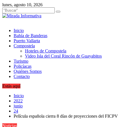
Saltar
lunes, agosto 10, 2026
al
contenido
Inicio
Bahía de Banderas
Puerto Vallarta
Compostela
Hoteles de Compostela
Video Isla del Coral Rincón de Guayabitos
Turismo
Policíacas
Quiénes Somos
Contacto
Estás aquí
Inicio
2022
junio
24
Película española cierra 8 días de proyecciones del FICPV
Noticias