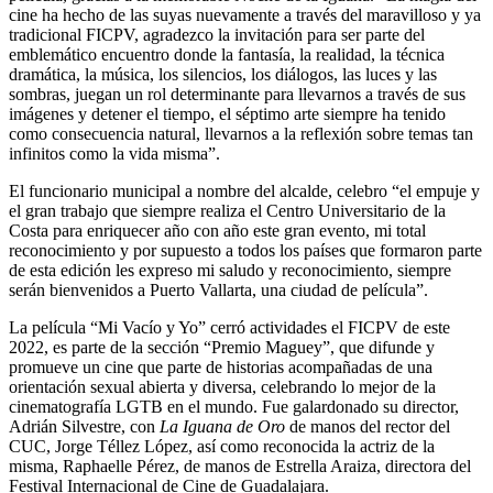
cine ha hecho de las suyas nuevamente a través del maravilloso y ya
tradicional FICPV, agradezco la invitación para ser parte del
emblemático encuentro donde la fantasía, la realidad, la técnica
dramática, la música, los silencios, los diálogos, las luces y las
sombras, juegan un rol determinante para llevarnos a través de sus
imágenes y detener el tiempo, el séptimo arte siempre ha tenido
como consecuencia natural, llevarnos a la reflexión sobre temas tan
infinitos como la vida misma”.
El funcionario municipal a nombre del alcalde, celebro “el empuje y
el gran trabajo que siempre realiza el Centro Universitario de la
Costa para enriquecer año con año este gran evento, mi total
reconocimiento y por supuesto a todos los países que formaron parte
de esta edición les expreso mi saludo y reconocimiento, siempre
serán bienvenidos a Puerto Vallarta, una ciudad de película”.
La película “Mi Vacío y Yo” cerró actividades el FICPV de este
2022, es parte de la sección “Premio Maguey”, que difunde y
promueve un cine que parte de historias acompañadas de una
orientación sexual abierta y diversa, celebrando lo mejor de la
cinematografía LGTB en el mundo. Fue galardonado su director,
Adrián Silvestre, con
La Iguana de Oro
de manos del rector del
CUC, Jorge Téllez López, así como reconocida la actriz de la
misma, Raphaelle Pérez, de manos de Estrella Araiza, directora del
Festival Internacional de Cine de Guadalajara.