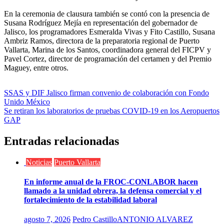
En la ceremonia de clausura también se contó con la presencia de
Susana Rodríguez Mejía en representación del gobernador de
Jalisco, los programadores Esmeralda Vivas y Fito Castillo, Susana
Ambriz Ramos, directora de la preparatoria regional de Puerto
Vallarta, Marina de los Santos, coordinadora general del FICPV y
Pavel Cortez, director de programación del certamen y del Premio
Maguey, entre otros.
Navegación
SSAS y DIF Jalisco firman convenio de colaboración con Fondo
Unido México
de
Se retiran los laboratorios de pruebas COVID-19 en los Aeropuertos
entradas
GAP
Entradas relacionadas
Noticias
Puerto Vallarta
En informe anual de la FROC-CONLABOR hacen
llamado a la unidad obrera, la defensa comercial y el
fortalecimiento de la estabilidad laboral
agosto 7, 2026
Pedro Castillo
ANTONIO ALVAREZ