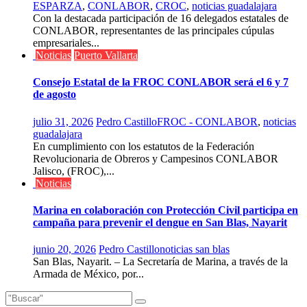
ESPARZA
,
CONLABOR
,
CROC
,
noticias guadalajara
Con la destacada participación de 16 delegados estatales de
CONLABOR, representantes de las principales cúpulas
empresariales...
Noticias
Puerto Vallarta
Consejo Estatal de la FROC CONLABOR será el 6 y 7
de agosto
julio 31, 2026
Pedro Castillo
FROC - CONLABOR
,
noticias
guadalajara
En cumplimiento con los estatutos de la Federación
Revolucionaria de Obreros y Campesinos CONLABOR
Jalisco, (FROC),...
Noticias
Marina en colaboración con Protección Civil participa en
campaña para prevenir el dengue en San Blas, Nayarit
junio 20, 2026
Pedro Castillo
noticias san blas
San Blas, Nayarit. – La Secretaría de Marina, a través de la
Armada de México, por...