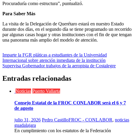
Procuraduría como estructura”, puntualizó.
Para Saber Más
La visita de la Delegación de Querétaro estará en nuestro Estado
durante dos días, en el segundo día se tiene programado un recorrido
par algunas casas hogar y otras instituciones con el fin de que tengan
una panorama más amplio del modelo de atención.
Navegación
Imparte la FGR pláticas a estudiantes de la Universidad
Internacional sobre atención inmediata de la institución
de
Supervisa Gobernador trabajos de la aeropista de Costalegre
entradas
Entradas relacionadas
Noticias
Puerto Vallarta
Consejo Estatal de la FROC CONLABOR será el 6 y 7
de agosto
julio 31, 2026
Pedro Castillo
FROC - CONLABOR
,
noticias
guadalajara
En cumplimiento con los estatutos de la Federación