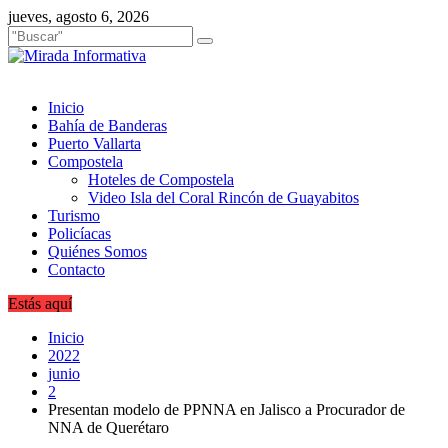
Saltar
jueves, agosto 6, 2026
al
contenido
Inicio
Bahía de Banderas
Puerto Vallarta
Compostela
Hoteles de Compostela
Video Isla del Coral Rincón de Guayabitos
Turismo
Policíacas
Quiénes Somos
Contacto
Estás aquí
Inicio
2022
junio
2
Presentan modelo de PPNNA en Jalisco a Procurador de
NNA de Querétaro