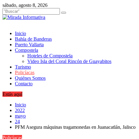
Saltar
sábado, agosto 8, 2026
al
contenido
Inicio
Bahía de Banderas
Puerto Vallarta
Compostela
Hoteles de Compostela
Video Isla del Coral Rincón de Guayabitos
Turismo
Policíacas
Quiénes Somos
Contacto
Estás aquí
Inicio
2022
mayo
24
PFM Asegura máquinas tragamonedas en Juanacatlán, Jalisco
Policíacas