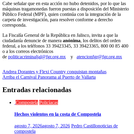
Cabe señalar que en esta acción no hubo detenidos, por lo que las
máquinas tragamonedas fueron puestas a disposición del Ministerio
Público Federal (MPF), quien continúa con la integración de la
carpeta de investigación, para resolver conforme a derecho
corresponda.
La Fiscalía General de la República en Jalisco, invita a que la
ciudadanía denuncie de manera
anónima
, los delitos del orden
federal, a los teléfonos 33 39423345, 33 39423365, 800 00 85 400
o a los correos electrónicos
de
politicacriminaljal@fgr.org.mx
y
atencionfgr@fgr.org.mx
Navegación
Andrea Dorantes y Flexi Country conquistan montañas
Arriba el Carnival Panorama al Puerto de Vallarta
de
entradas
Entradas relacionadas
Compostela
Policíacas
Hechos violentos en la costa de Compostela
agosto 7, 2026
agosto 7, 2026
Pedro Castillo
noticias de
compostela