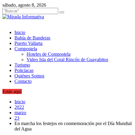
Saltar
sábado, agosto 8, 2026
al
contenido
Inicio
Bahía de Banderas
Puerto Vallarta
Compostela
Hoteles de Compostela
Video Isla del Coral Rincón de Guayabitos
Turismo
Policíacas
Quiénes Somos
Contacto
Estás aquí
Inicio
2022
marzo
23
En marcha los festejos en conmemoración por el Día Mundial
del Agua