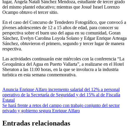
lugar, Ángela Natalí Sánchez Mendoza, estudiante de tercer grado
del mismo plantel educativo; mientras que Josué Israel Lorenzo
Ocampo obtuvo el tercer sitio.
En el caso del Concurso de Tendedero Fotográfico, que convocó a
jóvenes adolescentes de 12 a 15 años de edad, para conocer su
perspectiva sobre el buen uso del agua en su comunidad, Goran
Sánchez, Evelyn Carolina Loyola Solano y Edgar Enrique Arteaga
Sánchez, obtuvieron el primero, segundo y tercer lugar de manera
respectiva.
Las actividades continuarán este miércoles con la conferencia “La
Geoquímica del Agua en Puerto Vallarta”, a realizarse en el Hotel
Sheraton a las 11:00 horas, en la que se involucra a la industria
turística en esta semana conmemorativa.
Navegación
Anuncia Enrique Alfaro incremento salarial del 12% a personal
operativo de la Secretaría de Seguridad y del 15% al de Fiscalía
de
Estatal
entradas
Se hará frente a retos del campo con trabajo conjunto del sector
privado y gobierno segura Enrique Alfaro
Entradas relacionadas