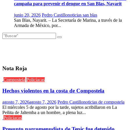
campaña para prevenir el dengue en San Blas, Nayarit
junio 20, 2026
Pedro Castillo
noticias san blas
San Blas, Nayarit. – La Secretaría de Marina, a través de la
Armada de México, por...
Nota Roja
Compostela
Policíacas
Hechos violentos en la costa de Compostela
agosto 7, 2026
agosto 7, 2026
Pedro Castillo
noticias de compostela
El miércoles 5 de agosto por la tarde, sujetos acribillaron en La
Peñita de Jaltemba a un hombre, a plena luz...
Policíacas
Presunto narcomenudista de Tepic fue detenido