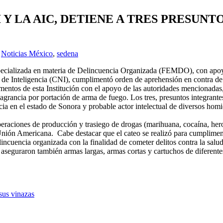
I Y LA AIC, DETIENE A TRES PRESUN
,
Noticias México
,
sedena
Especializada en materia de Delincuencia Organizada (FEMDO), con apoy
e Inteligencia (CNI), cumplimentó orden de aprehensión en contra de 
mentos de esta Institución con el apoyo de las autoridades mencionada
agrancia por portación de arma de fuego. Los tres, presuntos integrante
cia en el estado de Sonora y probable actor intelectual de diversos homic
raciones de producción y trasiego de drogas (marihuana, cocaína, heroína
Unión Americana. Cabe destacar que el cateo se realizó para cumplimen
lincuencia organizada con la finalidad de cometer delitos contra la sal
seguraron también armas largas, armas cortas y cartuchos de diferentes 
sus vinazas