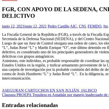
FGR, CON APOYO DE LA SEDENA, CN
DELICTIVO
junio 12, 2021
junio 12, 2021
Pedro Castillo
AIC
,
CNI
,
FEMDO
,
fgr
La Fiscalía General de la República (FGR), a través de la Fiscalía 
Secretaría de la Defensa Nacional (SEDENA), y del Centro Nacional d
Luego de que un Juez de Control otorgara una orden de cateo, los ele
“L”, Judas René “L” y Martín Enrique “O”, este último detenido en fl
delictivo, es considerado uno de los principales generadores de violen
delictivas con grupos antagónicos.
Asimismo, este individuo, es probable responsable de coordinar las ope
Estados Unidos en la región, y traficar armamento proveniente de la 
una carpeta de investigación por la probable comisión del delito de de
contra de Jesús Humberto “L” y Judas René “L”. En la diligencia, se a
intercomunicación.
Navegación
ASEGURAN CARTUCHOS EN SAN JULIÁN, JALISCO
Clausura PROEPA Tequilera en Amatitán por manejo inadecuado de 
de
entradas
Entradas relacionadas