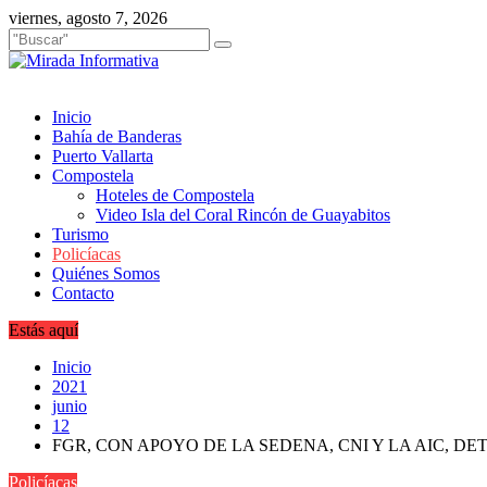
Saltar
viernes, agosto 7, 2026
al
contenido
Inicio
Bahía de Banderas
Puerto Vallarta
Compostela
Hoteles de Compostela
Video Isla del Coral Rincón de Guayabitos
Turismo
Policíacas
Quiénes Somos
Contacto
Estás aquí
Inicio
2021
junio
12
FGR, CON APOYO DE LA SEDENA, CNI Y LA AIC, D
Policíacas