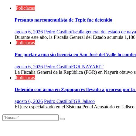
Policíacas
Presunto narcomenudista de Tepic fue detenido
agosto 6, 2026
Pedro Castillo
fiscalia general del estado de naya
Durante este año, la Fiscalía General del Estado acumula 1,186
Policíacas
Por portar arma sin licencia en San José del Valle lo cond
agosto 6, 2026
Pedro Castillo
FGR NAYARIT
La Fiscalía General de la República (FGR) en Nayarit obtuvo s
Policíacas
Detenido con arma en Zapopan es llevado a proceso por l
agosto 6, 2026
Pedro Castillo
FGR Jalisco
El juez especializado en el Sistema Penal Acusatorio en Jalisco 